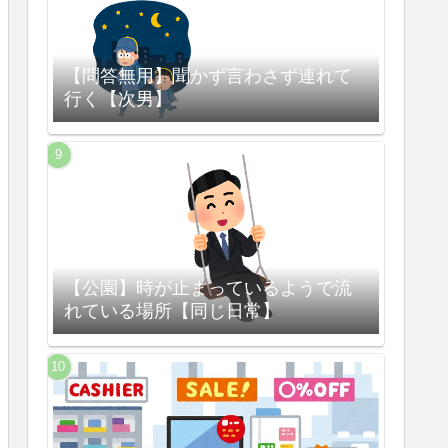
【問答無用】聞かず言わさず連れて
行く【次男】
【公園】時が止まっているようで流
れている場所【同じ日常】