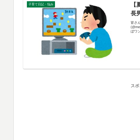
【
子育て日記・悩み
長
皆さ
(@m
ぼワ
スポ