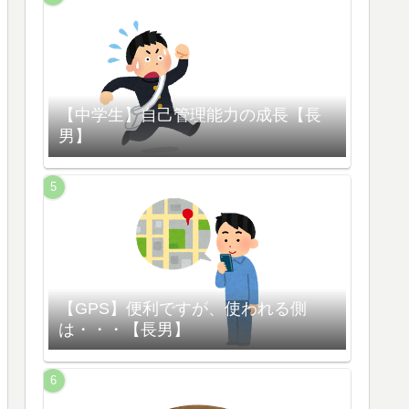
【中学生】自己管理能力の成長【長
男】
【GPS】便利ですが、使われる側
は・・・【長男】