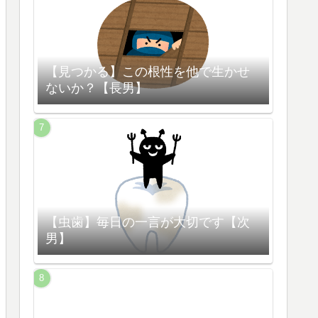
【見つかる】この根性を他で生かせ
ないか？【長男】
【虫歯】毎日の一言が大切です【次
男】