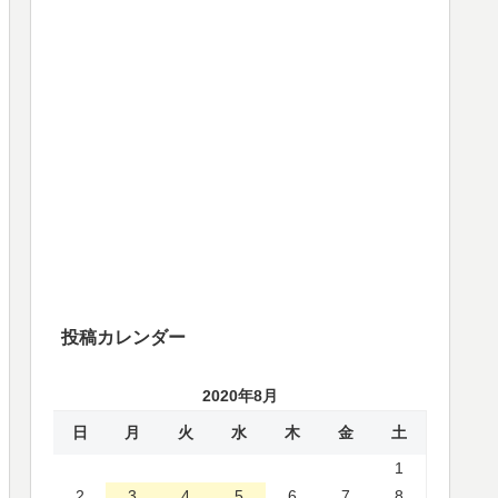
投稿カレンダー
2020年8月
日
月
火
水
木
金
土
1
2
3
4
5
6
7
8