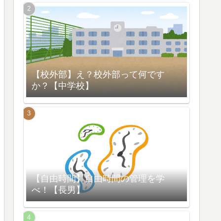
【校外部】え？校外部って何です
か？【中学校】
【自由時間】自由時間の管理を学
べ！【長男】