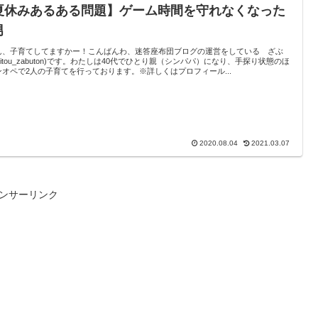
夏休みあるある問題】ゲーム時間を守れなくなった
男
ん、子育てしてますかー！こんばんわ、迷答座布団ブログの運営をしている ざぶ
eitou_zabuton)です。わたしは40代でひとり親（シンパパ）になり、手探り状態のほ
ンオペで2人の子育てを行っております。※詳しくはプロフィール...
2020.08.04
2021.03.07
ンサーリンク