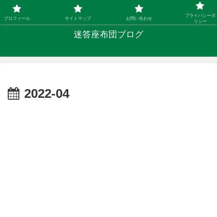
「ひとり親」40代シングルファザーの子育て迷答
プライバシーポ
プロフィール
サイトマップ
お問い合わせ
リシー
迷答座布団ブログ
2022-04