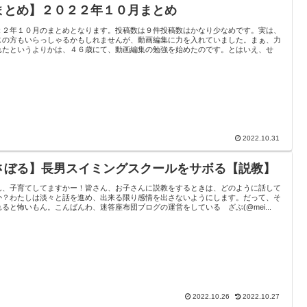
まとめ】２０２２年１０月まとめ
２２年１０月のまとめとなります。投稿数は９件投稿数はかなり少なめです。実は、
じの方もいらっしゃるかもしれませんが、動画編集に力を入れていました。まぁ、力
れたというよりかは、４６歳にて、動画編集の勉強を始めたのです。とはいえ、せ
2022.10.31
さぼる】長男スイミングスクールをサボる【説教】
ん、子育てしてますかー！皆さん、お子さんに説教をするときは、どのように話して
か？わたしは淡々と話を進め、出来る限り感情を出さないようにします。だって、そ
れると怖いもん。こんばんわ、迷答座布団ブログの運営をしている ざぶ(@mei...
2022.10.26
2022.10.27