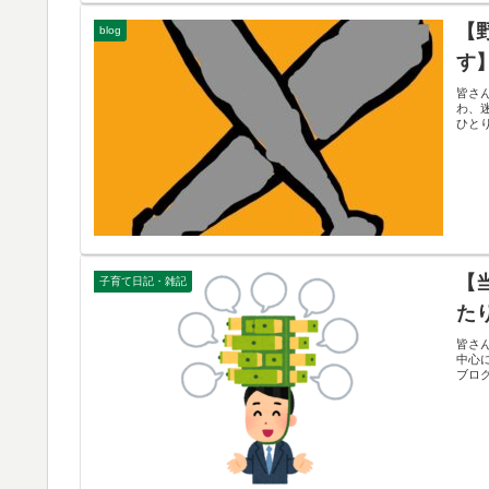
【
blog
す
皆さん
わ、迷
ひと
【
子育て日記・雑記
た
皆さ
中心
ブログ