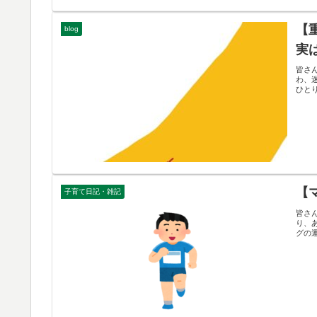
【
blog
実
皆さん
わ、迷
ひと
【
子育て日記・雑記
皆さ
り、
グの運