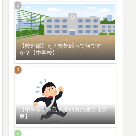
【校外部】え？校外部って何です
か？【中学校】
【中学生】自己管理能力の成長【長
男】