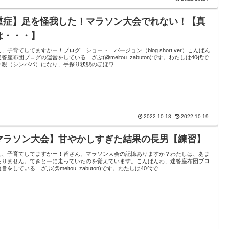
重症】足を怪我した！マラソン大会でれない！【真
は・・・】
、子育てしてますかー！ブログ ショート バージョン（blog short ver）こんばん
答座布団ブログの運営をしている ざぶ(@meitou_zabuton)です。わたしは40代で
り親（シンパパ）になり、手探り状態のほぼワ...
2022.10.18
2022.10.19
マラソン大会】甘やかしすぎた結果の長男【練習】
ん、子育てしてますかー！皆さん、マラソン大会の記憶ありますか？わたしは、あま
ありません。てきとーに走っていたのを覚えています。こんばんわ、迷答座布団ブロ
営をしている ざぶ(@meitou_zabuton)です。わたしは40代で...