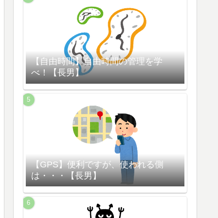
【自由時間】自由時間の管理を学
べ！【長男】
【GPS】便利ですが、使われる側
は・・・【長男】