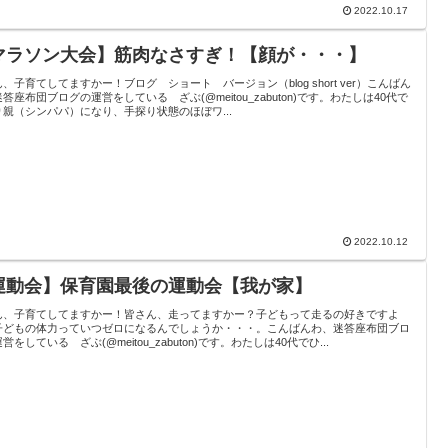
2022.10.17
マラソン大会】筋肉なさすぎ！【顔が・・・】
、子育てしてますかー！ブログ ショート バージョン（blog short ver）こんばん
答座布団ブログの運営をしている ざぶ(@meitou_zabuton)です。わたしは40代で
り親（シンパパ）になり、手探り状態のほぼワ...
2022.10.12
運動会】保育園最後の運動会【我が家】
ん、子育てしてますかー！皆さん、走ってますかー？子どもって走るの好きですよ
子どもの体力っていつゼロになるんでしょうか・・・。こんばんわ、迷答座布団ブロ
営をしている ざぶ(@meitou_zabuton)です。わたしは40代でひ...