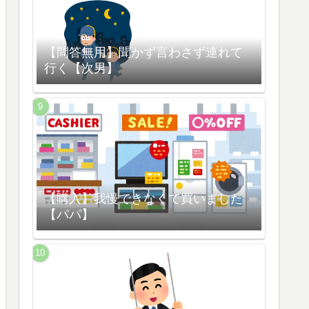
【問答無用】聞かず言わさず連れて
行く【次男】
【購入】我慢できなくて買いました
【パパ】