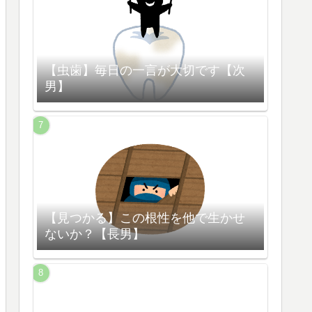
【虫歯】毎日の一言が大切です【次
男】
【見つかる】この根性を他で生かせ
ないか？【長男】