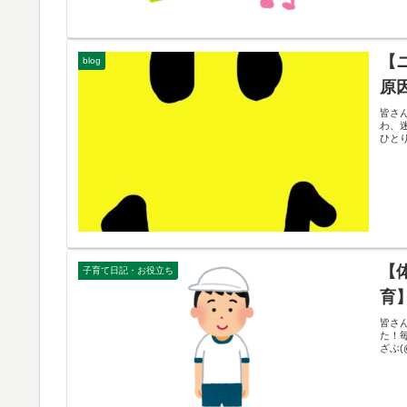
【
blog
原
皆さん
わ、迷
ひと
【
子育て日記・お役立ち
育
皆さ
た！
ざぶ(