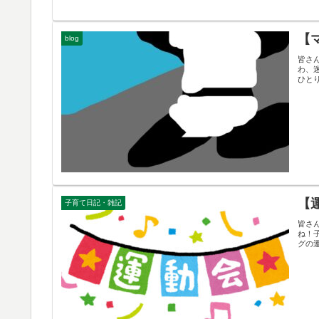
【
blog
皆さん
わ、迷
ひと
【
子育て日記・雑記
皆さ
ね！
グの運