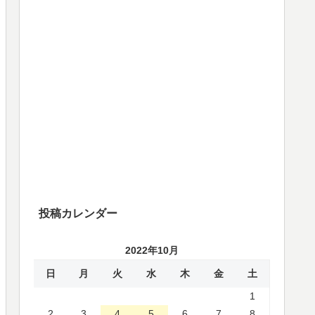
投稿カレンダー
2022年10月
日
月
火
水
木
金
土
1
2
3
4
5
6
7
8