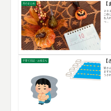
【
月のまとめ
２０
ご存
を入
っ...
【
子育て日記・お役立ち
皆さ
ます
うさ