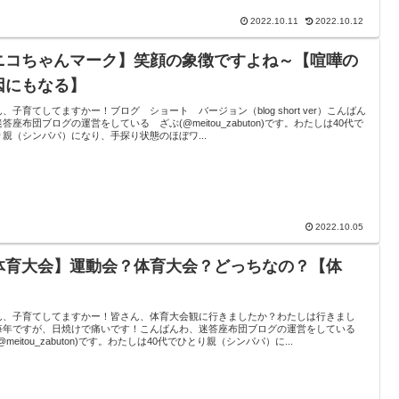
2022.10.11
2022.10.12
ニコちゃんマーク】笑顔の象徴ですよね～【喧嘩の
因にもなる】
、子育てしてますかー！ブログ ショート バージョン（blog short ver）こんばん
答座布団ブログの運営をしている ざぶ(@meitou_zabuton)です。わたしは40代で
り親（シンパパ）になり、手探り状態のほぼワ...
2022.10.05
体育大会】運動会？体育大会？どっちなの？【体
】
ん、子育てしてますかー！皆さん、体育大会観に行きましたか？わたしは行きまし
毎年ですが、日焼けで痛いです！こんばんわ、迷答座布団ブログの運営をしている
@meitou_zabuton)です。わたしは40代でひとり親（シンパパ）に...