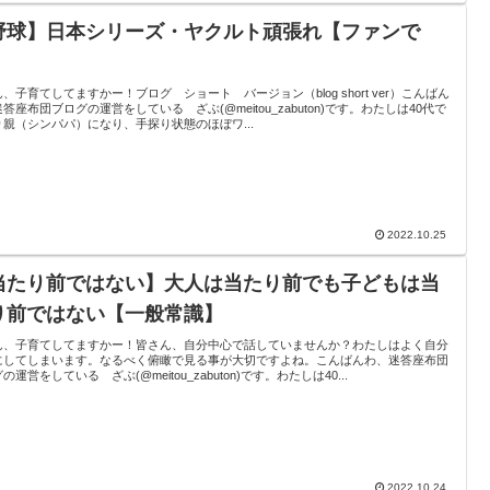
野球】日本シリーズ・ヤクルト頑張れ【ファンで
】
、子育てしてますかー！ブログ ショート バージョン（blog short ver）こんばん
答座布団ブログの運営をしている ざぶ(@meitou_zabuton)です。わたしは40代で
り親（シンパパ）になり、手探り状態のほぼワ...
2022.10.25
当たり前ではない】大人は当たり前でも子どもは当
り前ではない【一般常識】
ん、子育てしてますかー！皆さん、自分中心で話していませんか？わたしはよく自分
にしてしまいます。なるべく俯瞰で見る事が大切ですよね。こんばんわ、迷答座布団
の運営をしている ざぶ(@meitou_zabuton)です。わたしは40...
2022.10.24