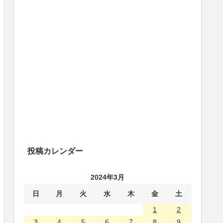
投稿カレンダー
2024年3月
日
月
火
水
木
金
土
1
2
3
4
5
6
7
8
9