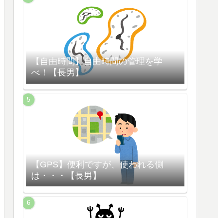
【自由時間】自由時間の管理を学
べ！【長男】
【GPS】便利ですが、使われる側
は・・・【長男】