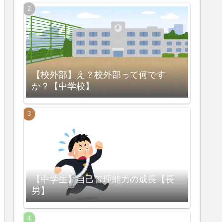
【校外部】え？校外部って何です
か？【中学校】
【中学生】自己管理能力の成長【長
男】