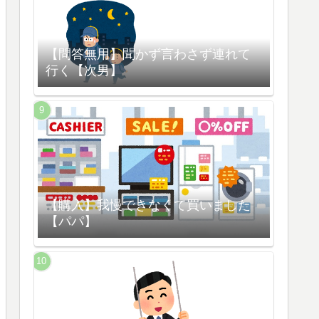
【問答無用】聞かず言わさず連れて
行く【次男】
【購入】我慢できなくて買いました
【パパ】