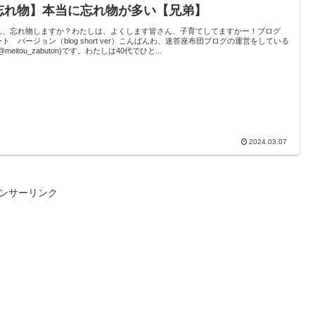
忘れ物】本当に忘れ物が多い【兄弟】
ん、忘れ物しますか？わたしは、よくします皆さん、子育てしてますかー！ブログ
ト バージョン（blog short ver）こんばんわ、迷答座布団ブログの運営をしている
@meitou_zabuton)です。わたしは40代でひと...
2024.03.07
ンサーリンク