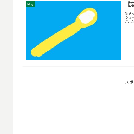
【
blog
皆さ
ショー
ざぶ(
スポ