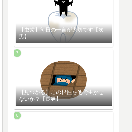
【虫歯】毎日の一言が大切です【次
男】
【見つかる】この根性を他で生かせ
ないか？【長男】