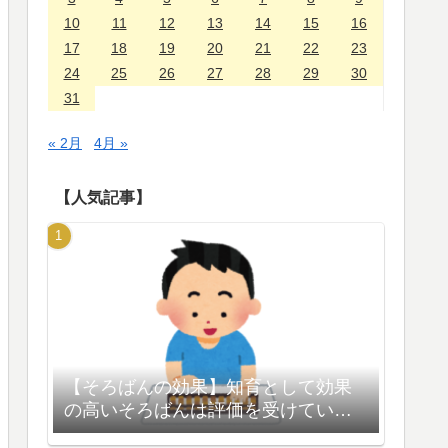
10
11
12
13
14
15
16
17
18
19
20
21
22
23
24
25
26
27
28
29
30
31
« 2月
4月 »
【人気記事】
【そろばんの効果】知育として効果
の高いそろばんは評価を受けている
【脳の活性化】