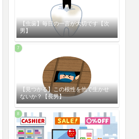
【虫歯】毎日の一言が大切です【次
男】
【見つかる】この根性を他で生かせ
ないか？【長男】