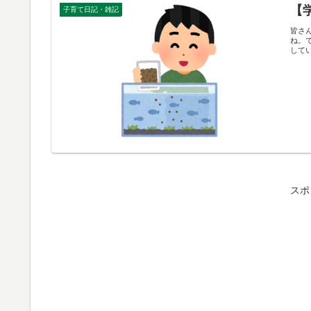
【
子育て日記・雑記
皆さ
ね。
してい
スポ