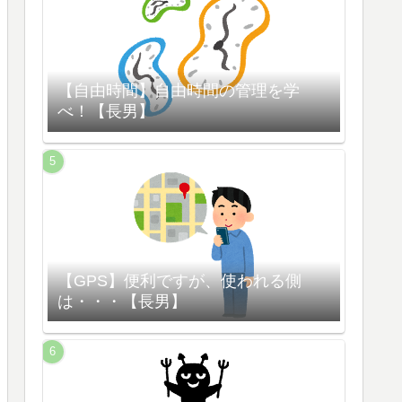
【自由時間】自由時間の管理を学
べ！【長男】
【GPS】便利ですが、使われる側
は・・・【長男】