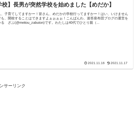
学校】長男が突然学校を始めました【めだか】
ん、子育てしてますかー！皆さん、めだかの学校行ってますかー！はい、いけません
でも、開校することはできますよぉぉぉぉ！こんばんわ、迷答座布団ブログの運営を
る ざぶ(@meitou_zabuton)です。わたしは40代でひとり親（...
2021.11.16
2021.11.17
ンサーリンク