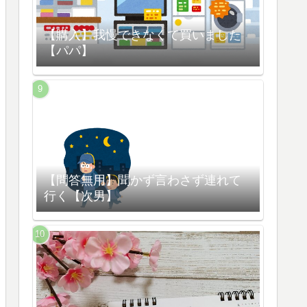
【購入】我慢できなくて買いました
【パパ】
【問答無用】聞かず言わさず連れて
行く【次男】