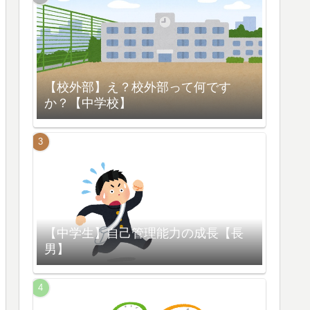
【校外部】え？校外部って何です
か？【中学校】
【中学生】自己管理能力の成長【長
男】