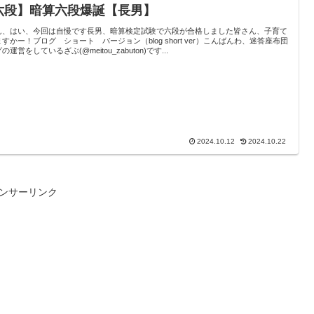
六段】暗算六段爆誕【長男】
ん、はい、今回は自慢です長男、暗算検定試験で六段が合格しました皆さん、子育て
すかー！ブログ ショート バージョン（blog short ver）こんばんわ、迷答座布団
の運営をしているざぶ(@meitou_zabuton)です...
2024.10.12
2024.10.22
ンサーリンク