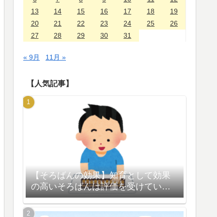
13
14
15
16
17
18
19
20
21
22
23
24
25
26
27
28
29
30
31
« 9月
11月 »
【人気記事】
【そろばんの効果】知育として効果
の高いそろばんは評価を受けている
【脳の活性化】