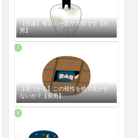
【虫歯】毎日の一言が大切です【次
男】
【見つかる】この根性を他で生かせ
ないか？【長男】