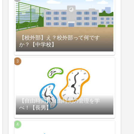
【校外部】え？校外部って何です
か？【中学校】
【自由時間】自由時間の管理を学
べ！【長男】