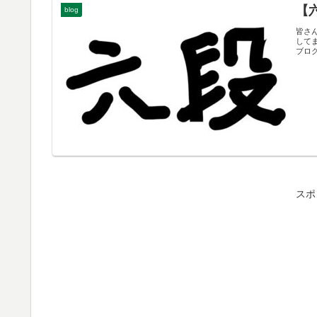
【
blog
皆さ
してま
ブログ
スポ