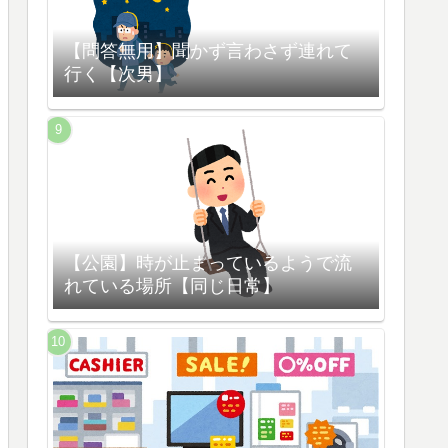
【問答無用】聞かず言わさず連れて
行く【次男】
【公園】時が止まっているようで流
れている場所【同じ日常】