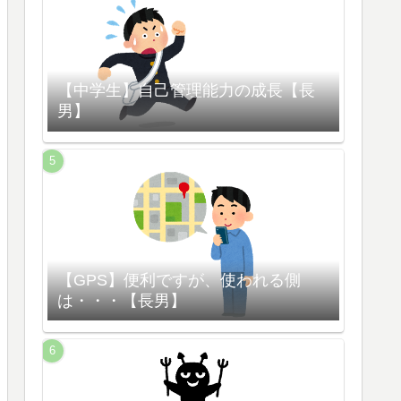
【中学生】自己管理能力の成長【長
男】
【GPS】便利ですが、使われる側
は・・・【長男】