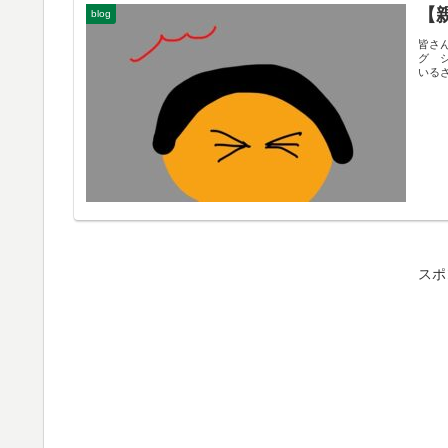
【
blog
皆さ
グ シ
いるざ
スポ