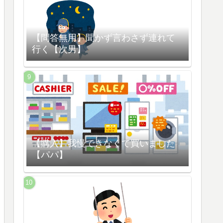
【問答無用】聞かず言わさず連れて
行く【次男】
【購入】我慢できなくて買いました
【パパ】