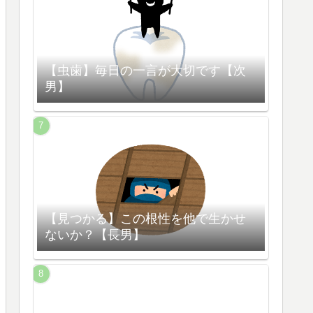
【虫歯】毎日の一言が大切です【次
男】
【見つかる】この根性を他で生かせ
ないか？【長男】