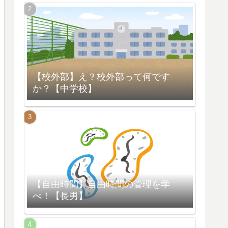
【校外部】え？校外部って何です
か？【中学校】
【自由時間】自由時間の管理を学
べ！【長男】