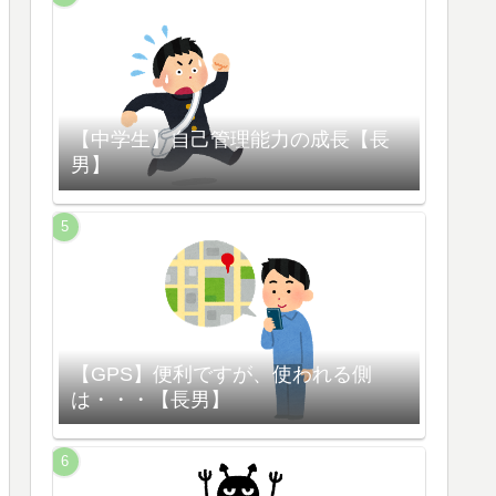
【中学生】自己管理能力の成長【長
男】
【GPS】便利ですが、使われる側
は・・・【長男】