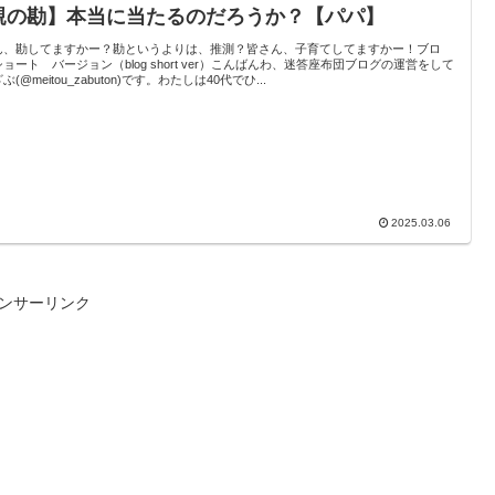
親の勘】本当に当たるのだろうか？【パパ】
ん、勘してますかー？勘というよりは、推測？皆さん、子育てしてますかー！ブロ
ョート バージョン（blog short ver）こんばんわ、迷答座布団ブログの運営をして
ぶ(@meitou_zabuton)です。わたしは40代でひ...
2025.03.06
ンサーリンク