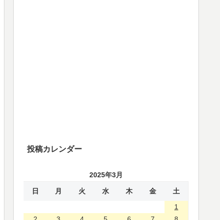
投稿カレンダー
2025年3月
日
月
火
水
木
金
土
1
2
3
4
5
6
7
8