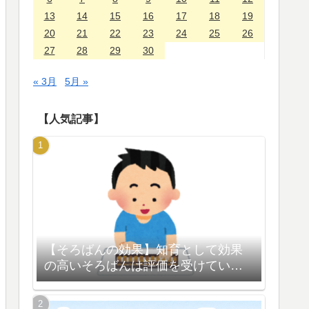
13
14
15
16
17
18
19
20
21
22
23
24
25
26
27
28
29
30
« 3月
5月 »
【人気記事】
【そろばんの効果】知育として効果
の高いそろばんは評価を受けている
【脳の活性化】