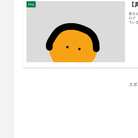
【
blog
皆さ
ログ 
ている
スポ