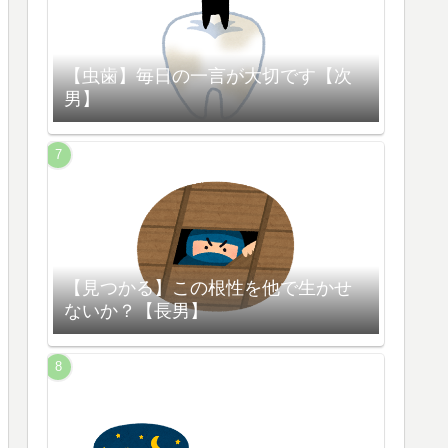
【虫歯】毎日の一言が大切です【次
男】
【見つかる】この根性を他で生かせ
ないか？【長男】