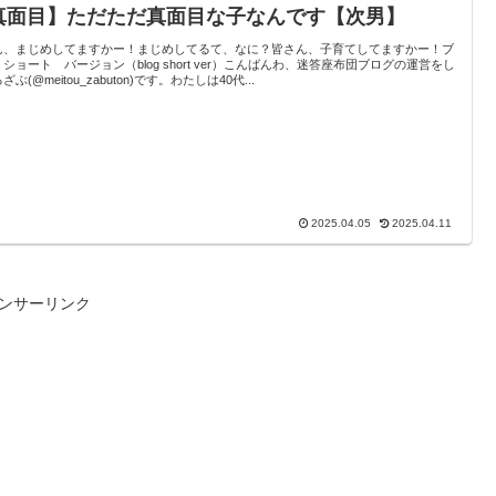
真面目】ただただ真面目な子なんです【次男】
ん、まじめしてますかー！まじめしてるて、なに？皆さん、子育てしてますかー！ブ
ショート バージョン（blog short ver）こんばんわ、迷答座布団ブログの運営をし
ざぶ(@meitou_zabuton)です。わたしは40代...
2025.04.05
2025.04.11
ンサーリンク