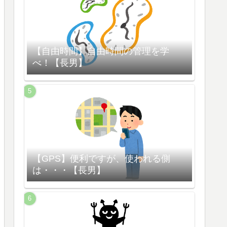
【自由時間】自由時間の管理を学
べ！【長男】
【GPS】便利ですが、使われる側
は・・・【長男】