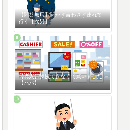
【問答無用】聞かず言わさず連れて
行く【次男】
【購入】我慢できなくて買いました
【パパ】