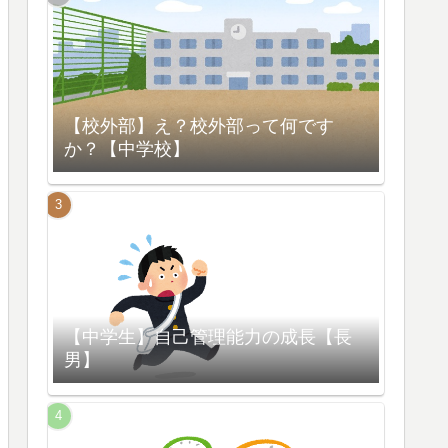
【校外部】え？校外部って何です
か？【中学校】
【中学生】自己管理能力の成長【長
男】