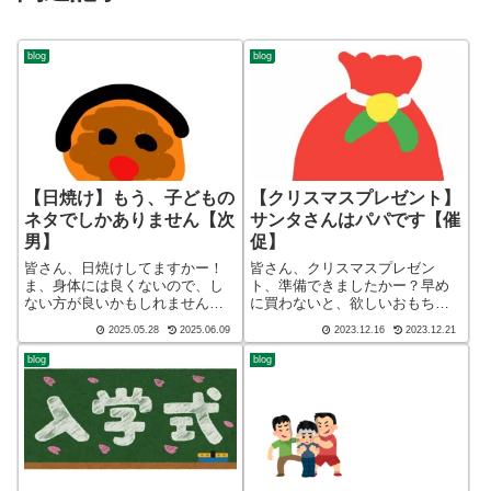
blog
blog
【日焼け】もう、子どもの
【クリスマスプレゼント】
ネタでしかありません【次
サンタさんはパパです【催
男】
促】
皆さん、日焼けしてますかー！
皆さん、クリスマスプレゼン
ま、身体には良くないので、し
ト、準備できましたかー？早め
ない方が良いかもしれません。
に買わないと、欲しいおもちゃ
皆さん、子育てしてますかー！
が手に入らなくなりますよ？さ
2025.05.28
2025.06.09
2023.12.16
2023.12.21
ブログ ショート バージョン
らに、このご時世、転売ヤーの
（blog short ver）こんばんわ、
餌食になりかねません皆さん、
blog
blog
迷答座布団ブログの運営をして
子育てしてますかー！ブログ
いるざぶ(@meitou_z...
ショート バージョン（blog
short v...