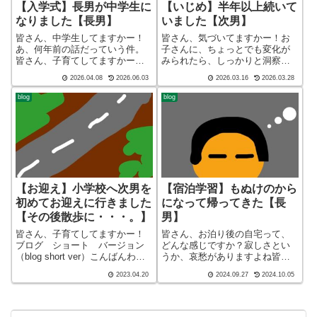
【入学式】長男が中学生に
【いじめ】半年以上続いて
なりました【長男】
いました【次男】
皆さん、中学生してますかー！
皆さん、気づいてますかー！お
あ、何年前の話だっていう件。
子さんに、ちょっとでも変化が
皆さん、子育てしてますかー！
みられたら、しっかりと洞察し
こんばんわ、迷答座布団ブログ
ましょう。皆さん、子育てして
2026.04.08
2026.06.03
2026.03.16
2026.03.28
の運営をしているざぶ
ますかー！こんばんわ、迷答座
(@meitou_zabuton)です。わたし
布団ブログの運営をしているざ
blog
blog
は40代でひとり親（シンパパ）
ぶ(@meitou_zabuton)です。わた
になり、手探り状態のほぼワン
しは40代でひとり親（シン...
オペ...
【お迎え】小学校へ次男を
【宿泊学習】もぬけのから
初めてお迎えに行きました
になって帰ってきた【長
【その後散歩に・・・。】
男】
皆さん、子育てしてますかー！
皆さん、お泊り後の自宅って、
ブログ ショート バージョン
どんな感じですか？寂しさとい
（blog short ver）こんばんわ、
うか、哀愁がありますよね皆さ
迷答座布団ブログの運営をして
ん、子育てしてますかー！ブロ
2023.04.20
2024.09.27
2024.10.05
いる ざぶ(@meitou_zabuton)で
グ ショート バージョン（blog
す。わたしは40代でひとり親
short ver）こんばんわ、迷答座
（シンパパ）になり、手探り状
布団ブログの運営をしているざ
態のほぼワ...
ぶ(@meitou_zab...