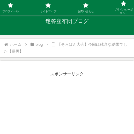
「ひとり親」40代シングルファザーの子育て迷答
プライバシーポ
プロフィール
サイトマップ
お問い合わせ
リシー
迷答座布団ブログ
ホーム
blog
【そろばん大会】今回は残念な結果でし
た【長男】
スポンサーリンク