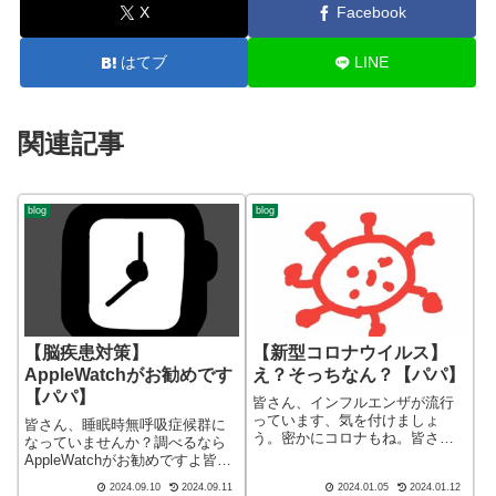
X
Facebook
はてブ
LINE
関連記事
blog
blog
【脳疾患対策】
【新型コロナウイルス】
AppleWatchがお勧めです
え？そっちなん？【パパ】
【パパ】
皆さん、インフルエンザが流行
っています、気を付けましょ
皆さん、睡眠時無呼吸症候群に
う。密かにコロナもね。皆さ
なっていませんか？調べるなら
ん、子育てしてますかー！ブロ
AppleWatchがお勧めですよ皆さ
グ ショート バージョン（blog
ん、子育てしてますかー！ブロ
2024.09.10
2024.09.11
2024.01.05
2024.01.12
short ver）こんばんわ、迷答座
グ ショート バージョン（blog