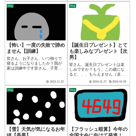
布団ブログの運営をしている
short ver）こんばんわ、迷答座
blog
blog
ざぶ(@meitou_zabu...
布団ブログの運営をしているざ
ぶ(@meito...
【怖い】一度の失敗で諦め
【誕生日プレゼント】とて
ません【訓練】
も楽しみなプレゼント【次
男】
皆さん、お子さん、いつ独りで
寝るようになりましたか？我が
皆さん、誕生日プレゼントは楽
家は訓練中です皆さん、子育て
しみですか？もう、この歳にな
してますかー！ブログ ショー
ると、、、もらえません（涙）
ト バージョン（blog short
皆さん、子育てしてますかー！
2023.11.22
2024.01.27
2024.02.05
ver）こんばんわ、迷答座布団ブ
ブログ ショート バージョン
ログの運営をしている ざぶ
（blog short ver）こんばんわ、
blog
blog
(@meitou_zabuton...
迷答座布団ブログの運営をして
いる ざぶ(@meitou_...
【雪】天気が気になるお年
【フラッシュ暗算】今年の
頃【長男】
全国大会に向けて発進！