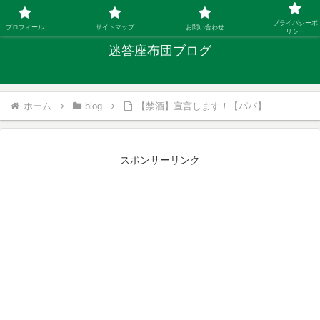
「ひとり親」40代シングルファザーの子育て迷答
プライバシーポ
プロフィール
サイトマップ
お問い合わせ
リシー
迷答座布団ブログ
ホーム
blog
【禁酒】宣言します！【パパ】
スポンサーリンク