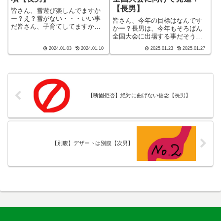
【長男】
皆さん、雪遊び楽しんでますか
ー？え？雪がない・・・いい事
皆さん、今年の目標はなんです
だ皆さん、子育てしてますか
かー？長男は、今年もそろばん
ー！ブログ ショート バージ
全国大会に出場する事だそうで
ョン（blog short ver）こんばん
す！皆さん、子育てしてますか
2024.01.03
2024.01.10
2025.01.23
2025.01.27
わ、迷答座布団ブログの運営を
ー！ブログ ショート バージ
している ざぶ
ョン（blog short ver）こんばん
(@meitou_zabuton)です。わた...
わ、迷答座布団ブログの運営を
しているざぶ(@meitou...
【断固拒否】絶対に曲げない信念【長男】
【別腹】デザートは別腹【次男】