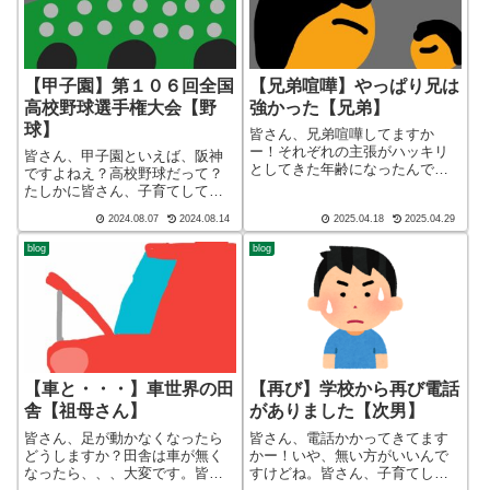
【甲子園】第１０６回全国
【兄弟喧嘩】やっぱり兄は
高校野球選手権大会【野
強かった【兄弟】
球】
皆さん、兄弟喧嘩してますか
ー！それぞれの主張がハッキリ
皆さん、甲子園といえば、阪神
としてきた年齢になったんです
ですよねえ？高校野球だって？
よ。皆さん、子育てしてますか
たしかに皆さん、子育てしてま
ー！ブログ ショート バージ
すかー！ブログ ショート バ
2024.08.07
2024.08.14
2025.04.18
2025.04.29
ョン（blog short ver）こんばん
ージョン（blog short ver）こん
わ、迷答座布団ブログの運営を
ばんわ、迷答座布団ブログの運
blog
blog
しているざぶ(@meitou_...
営をしているざぶ
(@meitou_zabuton)です。...
【車と・・・】車世界の田
【再び】学校から再び電話
舎【祖母さん】
がありました【次男】
皆さん、足が動かなくなったら
皆さん、電話かかってきてます
どうしますか？田舎は車が無く
かー！いや、無い方がいいんで
なったら、、、大変です。皆さ
すけどね。皆さん、子育てして