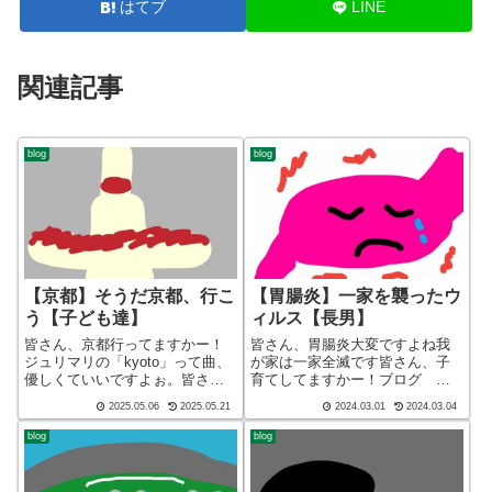
はてブ
LINE
関連記事
blog
blog
【京都】そうだ京都、行こ
【胃腸炎】一家を襲ったウ
う【子ども達】
ィルス【長男】
皆さん、京都行ってますかー！
皆さん、胃腸炎大変ですよね我
ジュリマリの「kyoto」って曲、
が家は一家全滅です皆さん、子
優しくていいですよぉ。皆さ
育てしてますかー！ブログ シ
ん、子育てしてますかー！ブロ
ョート バージョン（blog short
2025.05.06
2025.05.21
2024.03.01
2024.03.04
グ ショート バージョン（blog
ver）こんばんわ、迷答座布団ブ
short ver）こんばんわ、迷答座
ログの運営をしているざぶ
blog
blog
布団ブログの運営をしているざ
(@meitou_zabuton)です。わたし
ぶ(@meitou_z...
は40代でひ...