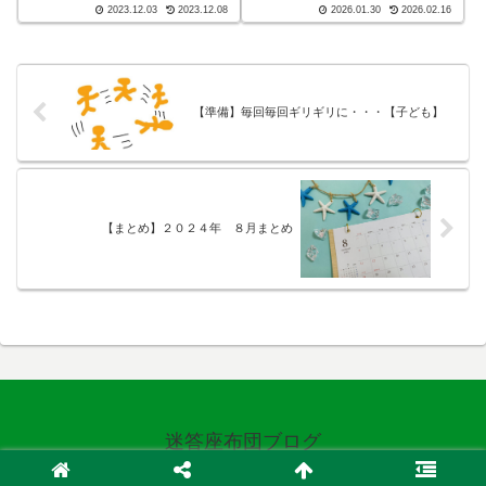
ん、子育てしてますかー！ブロ
ますかー！こんばんわ、迷答座
2023.12.03
2023.12.08
2026.01.30
2026.02.16
グ ショート バージョン（blog
布団ブログの運営をしているざ
short ver）こんばんわ、迷答座
ぶ(@meitou_zabuton)です。わた
布団ブログの運営をしている
しは40代でひとり親（シンパ
ざぶ(@meitou_za...
パ）になり、手探り状態のほ...
【準備】毎回毎回ギリギリに・・・【子ども】
【まとめ】２０２４年 ８月まとめ
迷答座布団ブログ
© 2019 迷答座布団ブログ.