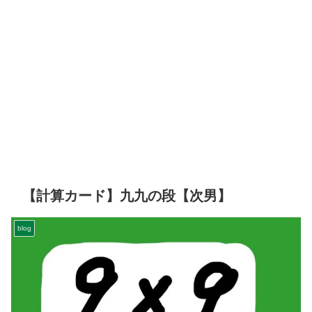
【計算カード】九九の段【次男】
blog