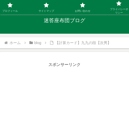
「ひとり親」40代シングルファザーの子育て迷答
プライバシーポ
プロフィール
サイトマップ
お問い合わせ
リシー
迷答座布団ブログ
ホーム
blog
【計算カード】九九の段【次男】
スポンサーリンク