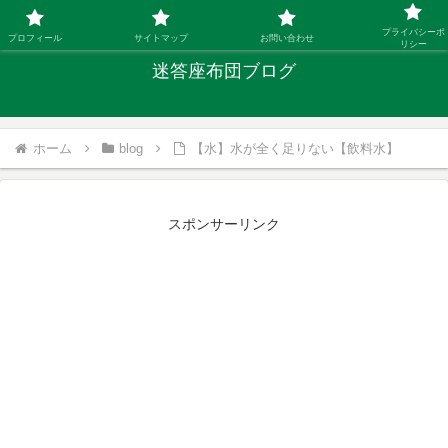
「ひとり親」40代シングルファザーの子育て迷答
プライバシーポ
プロフィール
サイトマップ
お問い合わせ
リシー
迷答座布団ブログ
ホーム
blog
【水】水が全く足りない【飲料水】
スポンサーリンク