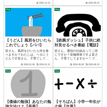
迷答座布団ブログの運営をして
迷答座布団ブログの運営をして
2022.12.22
2023.06.23
いる ざぶ(@meitou_zabuton)で
いる ざぶ(@meitou_zabuton)で
す。わたしは40代でひとり親
す。わたしは40代でひとり親
blog
blog
（シンパパ）になり、手探り状
（シンパパ）になり、手探り状
態のほぼワ...
態のほぼワ...
【うどん】風邪をひいたら
【鉄腕ダッシュ】子供に絶
これでしょう【パパ】
対見せるべき番組【電話】
皆さん、風邪をひいたら何を食
皆さん、通信の仕組みってご存
べますか？わたしは、ベタにう
じですか？至極簡単ですよ皆さ
どんです皆さん、子育てしてま
ん、子育てしてますかー！ブロ
すかー！ブログ ショート バ
グ ショート バージョン（blog
2024.01.06
2024.01.12
2024.06.09
2024.06.10
ージョン（blog short ver）こん
short ver）こんばんわ、迷答座
ばんわ、迷答座布団ブログの運
布団ブログの運営をしているざ
blog
blog
営をしている ざぶ
ぶ(@meitou_zabuton)です。わた
(@meitou_zabuton)です...
しは40...
【価値の勉強】あなたの勉
【そろばん】小学一年生が
強方法は？【長男】
七級【次男】