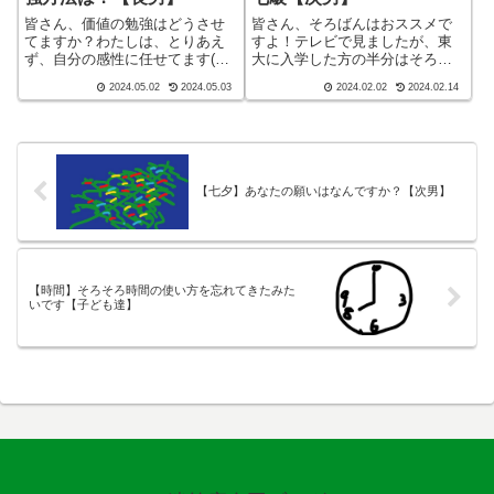
皆さん、価値の勉強はどうさせ
皆さん、そろばんはおススメで
てますか？わたしは、とりあえ
すよ！テレビで見ましたが、東
ず、自分の感性に任せてます(笑)
大に入学した方の半分はそろば
皆さん、子育てしてますかー！
んと水泳をしているみたいです
2024.05.02
2024.05.03
2024.02.02
2024.02.14
ブログ ショート バージョン
皆さん、子育てしてますかー！
（blog short ver）こんばんわ、
ブログ ショート バージョン
迷答座布団ブログの運営をして
（blog short ver）こんばんわ、
いるざぶ(@meitou...
迷答座布団ブログの運営をし
て...
【七夕】あなたの願いはなんですか？【次男】
【時間】そろそろ時間の使い方を忘れてきたみた
いです【子ども達】