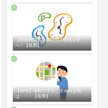
【自由時間】自由時間の管理を学
べ！【長男】
【GPS】便利ですが、使われる側
は・・・【長男】