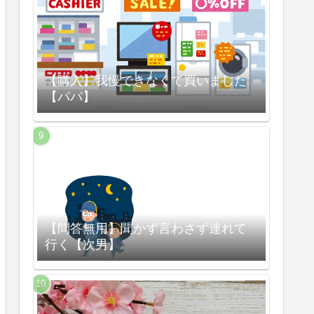
【購入】我慢できなくて買いました
【パパ】
【問答無用】聞かず言わさず連れて
行く【次男】