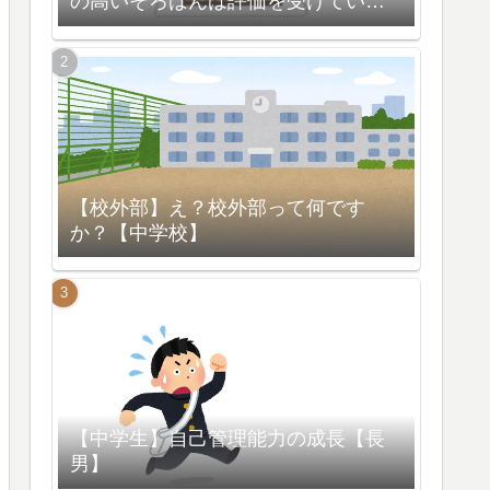
の高いそろばんは評価を受けている
【脳の活性化】
【校外部】え？校外部って何です
か？【中学校】
【中学生】自己管理能力の成長【長
男】