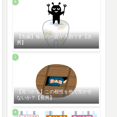
【虫歯】毎日の一言が大切です【次
男】
【見つかる】この根性を他で生かせ
ないか？【長男】