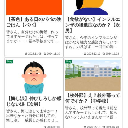
【茶色】ある日のパパの晩
【食欲がない】インフルエ
ごはん【パパ】
ンザの後遺症なのか？【次
男】
皆さん、自分だけの御飯、作っ
てますかー？わたしは、作って
皆さん、今年のインフルエンザ
ますが・・・基本手抜きです皆
はかなり強力な感染力らしいで
さん、子育てしてますかー！ブ
すね。力及ばず、一回目の流行
ログ ショート バージョン
に乗ってしまった我が子。後遺
2024.11.08
2024.11.10
2024.12.19
2024.12.23
（blog short ver）こんばんわ、
症は如何なものでしょうか？皆
迷答座布団ブログの運営をして
さん、子育てしてますかー！ブ
blog
blog
いるざぶ(@meitou_za...
ログ ショート バージョン
（blog short ver）こんばんわ、
迷...
【校外部】え？校外部って
【悔し涙】伸びしろしか感
何ですか？【中学校】
じない涙【次男】
皆さん、校外部って当たり前な
皆さん、悔し涙してますかー！
んですかー？もしかして、知ら
出来なかった自分に対しての、
ないって人いませんかー？皆さ
悔し涙。 成長しか感じません
ん、子育てしてますかー！こん
ね。皆さん、子育てしてますか
ばんわ、迷答座布団ブログの運
2026.03.01
2026.05.13
2026.07.23