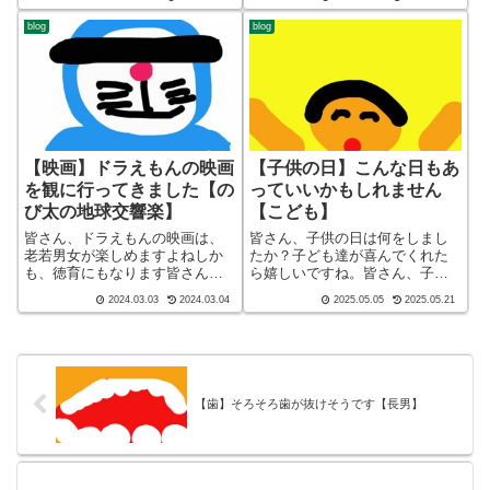
ー！こんばんわ、迷答座布団ブ
営をしているざぶ
ログの運営をしているざぶ
(@meitou_zabuton)です。わたし
blog
blog
(@meitou_zabuton)です。わたし
は40代でひとり親（シンパパ）
は40代でひとり親（シンパ
になり、...
パ）...
【映画】ドラえもんの映画
【子供の日】こんな日もあ
を観に行ってきました【の
っていいかもしれません
び太の地球交響楽】
【こども】
皆さん、ドラえもんの映画は、
皆さん、子供の日は何をしまし
老若男女が楽しめますよねしか
たか？子ども達が喜んでくれた
も、徳育にもなります皆さん、
ら嬉しいですね。皆さん、子育
子育てしてますかー！ブログ
てしてますかー！ブログ ショ
2024.03.03
2024.03.04
2025.05.05
2025.05.21
ショート バージョン（blog
ート バージョン（blog short
short ver）こんばんわ、迷答座
ver）こんばんわ、迷答座布団ブ
布団ブログの運営をしているざ
ログの運営をしているざぶ
ぶ(@meitou_zabut...
(@meitou_zabuton...
【歯】そろそろ歯が抜けそうです【長男】