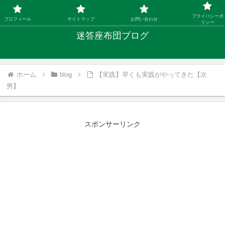
「ひとり親」40代シングルファザーの子育て迷答
プライバシーポ
プロフィール
サイトマップ
お問い合わせ
リシー
迷答座布団ブログ
ホーム
blog
【実践】早くも実践がやってきた【次
男】
スポンサーリンク