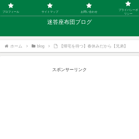
「ひとり親」40代シングルファザーの子育て迷答
プライバシーポ
プロフィール
サイトマップ
お問い合わせ
リシー
迷答座布団ブログ
ホーム
blog
【帰宅を待つ】春休みだから【兄弟】
スポンサーリンク