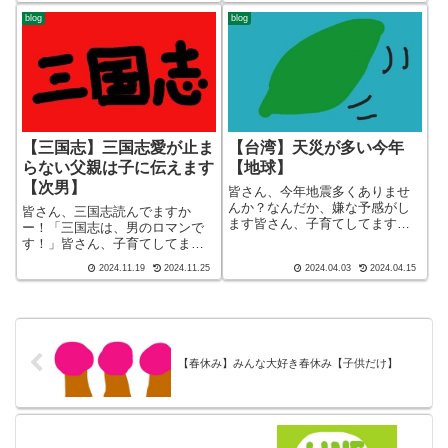
営をしているざぶ
short ver）こんばんわ、迷答座
blog
blog
(@meitou_zabuton)です。わたし
布団ブログの運営をしているざ
は40代でひとり親（シンパパ）
ぶ(@meitou_zabuto...
になり、...
【三国志】三国志愛が止ま
【台湾】天災が多い今年
らない父親は子に伝えます
【地球】
【次男】
皆さん、今年地震多くありませ
んか？なんだか、嫌な予感がし
皆さん、三国志読んでますか
ます皆さん、子育てしてますか
ー！「三国志は、男のロマンで
ー！ブログ ショート バージ
す！」皆さん、子育てしてます
ョン（blog short ver）こんばん
かー！ブログ ショート バー
2024.11.19
2024.11.25
2024.04.03
2024.04.15
わ、迷答座布団ブログの運営を
ジョン（blog short ver）こんば
しているざぶ(@meitou_zabuton)
んわ、迷答座布団ブログの運営
です。わた...
をしているざぶ
(@meitou_zabuton)です。わた...
【春休み】みんな大好き春休み【子供だけ】