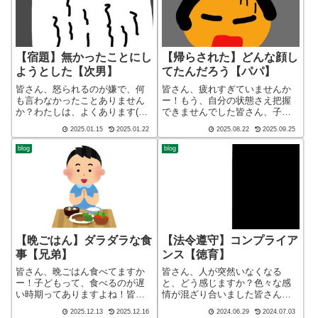
【宿題】無かったことにし
【帰らされた】どんな顔し
ようとした【次男】
てたんだろう【パパ】
皆さん、怒られるのが嫌で、何
皆さん、疲れすぎていませんか
も言わなかったことありません
ー！もう、自分の状態さえ把握
か？わたしは、よくあります(笑)
できませんでした皆さん、子育
皆さん、子育てしてますかー！
てしてますかー！ブログ ショ
2025.01.15
2025.01.22
2025.08.22
2025.09.25
ブログ ショート バージョン
ート バージョン（blog short
（blog short ver）こんばんわ、
ver）こんばんわ、迷答座布団ブ
blog
blog
迷答座布団ブログの運営をして
ログの運営をしているざぶ
いるざぶ(@meitou...
(@meitou_zabuton...
【晩ごはん】ダラダラな食
【法令遵守】コンプライア
事【兄弟】
ンス【徳育】
皆さん、晩ごはん食べてますか
皆さん、人が突然いなくなる
ー！子どもって、食べるのが遅
と、どう感じますか？色々な感
い時期ってありますよね！皆さ
情が混ざり合いました皆さん、
ん、子育てしてますかー！こん
子育てしてますかー！ブログ
2025.12.13
2025.12.16
2024.06.29
2024.07.03
ばんわ、迷答座布団ブログの運
ショート バージョン（blog