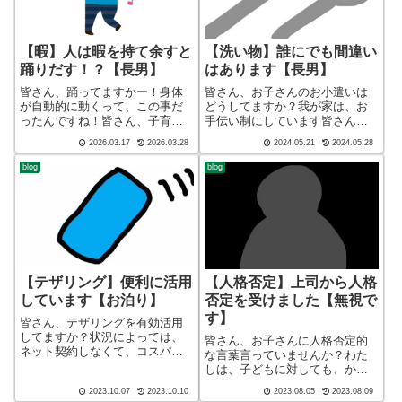
【暇】人は暇を持て余すと
【洗い物】誰にでも間違い
踊りだす！？【長男】
はあります【長男】
皆さん、踊ってますかー！身体
皆さん、お子さんのお小遣いは
が自動的に動くって、この事だ
どうしてますか？我が家は、お
ったんですね！皆さん、子育て
手伝い制にしています皆さん、
してますかー！こんばんわ、迷
子育てしてますかー！ブログ
2026.03.17
2026.03.28
2024.05.21
2024.05.28
答座布団ブログの運営をしてい
ショート バージョン（blog
るざぶ(@meitou_zabuton)です。
short ver）こんばんわ、迷答座
blog
blog
わたしは40代でひとり親（シン
布団ブログの運営をしているざ
パパ）になり、手探り状態...
ぶ(@meitou_zabut...
【テザリング】便利に活用
【人格否定】上司から人格
しています【お泊り】
否定を受けました【無視で
す】
皆さん、テザリングを有効活用
してますか？状況によっては、
皆さん、お子さんに人格否定的
ネット契約しなくて、コスパが
な言葉言っていませんか？わた
いいですよー。皆さん、子育て
しは、子どもに対しても、かな
してますかー！ブログ ショー
り気を使って言葉を選んでいま
2023.10.07
2023.10.10
2023.08.05
2023.08.09
ト バージョン（blog short
す。冗談ならまだしも、本格的