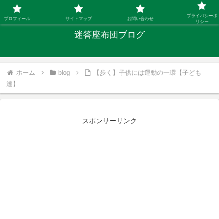
「ひとり親」40代シングルファザーの子育て迷答
プライバシーポ
プロフィール
サイトマップ
お問い合わせ
リシー
迷答座布団ブログ
ホーム
blog
【歩く】子供には運動の一環【子ども
達】
スポンサーリンク