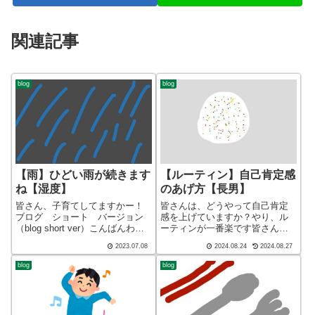
関連記事
blog
blog
【雨】ひどい雨が続きます
【ルーティン】自己肯定感
ね【湿度】
のあげ方【長男】
皆さん、子育てしてますかー！
皆さんは、どうやって自己肯定
ブログ ショート バージョン
感を上げていますか？やり、ル
（blog short ver）こんばんわ、
ーティンが一番楽です皆さん、
迷答座布団ブログの運営をして
子育てしてますかー！ブログ
2023.07.08
2024.08.24
2024.08.27
いる ざぶ(@meitou_zabuton)で
ショート バージョン（blog
す。わたしは40代でひとり親
short ver）こんばんわ、迷答座
blog
blog
（シンパパ）になり、手探り状
布団ブログの運営をしているざ
態のほぼワ...
ぶ(@meitou_zabut...