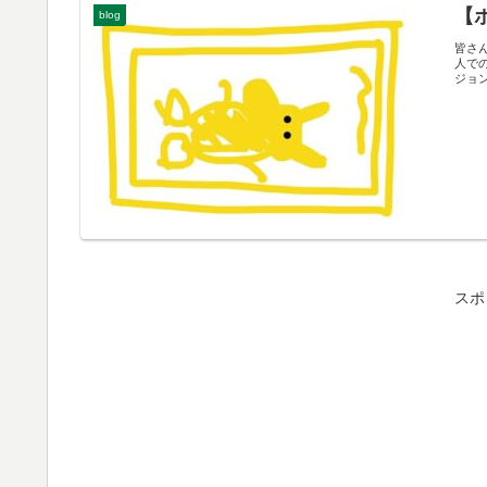
【
blog
皆さ
人で
ジョン
スポ