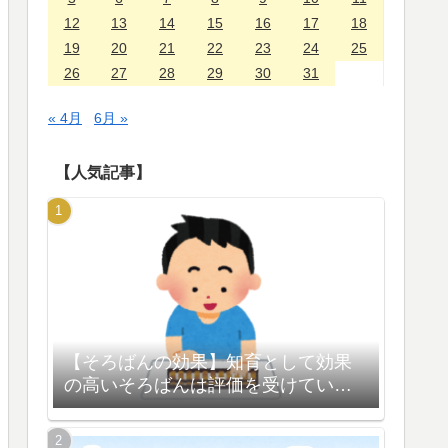
12
13
14
15
16
17
18
19
20
21
22
23
24
25
26
27
28
29
30
31
« 4月
6月 »
【人気記事】
【そろばんの効果】知育として効果
の高いそろばんは評価を受けている
【脳の活性化】