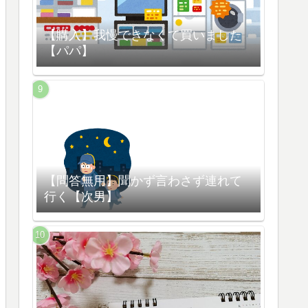
【購入】我慢できなくて買いました
【パパ】
【問答無用】聞かず言わさず連れて
行く【次男】