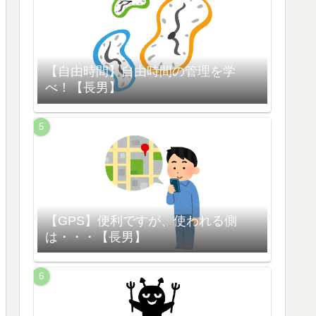
【自由時間】自由時間の管理を学
べ！【長男】
【GPS】便利ですが、使われる側
は・・・【長男】