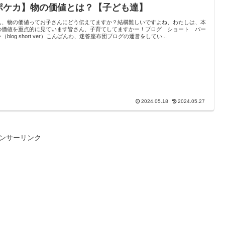
ポケカ】物の価値とは？【子ども達】
ん、物の価値ってお子さんにどう伝えてますか？結構難しいですよね、わたしは、本
の価値を重点的に見ています皆さん、子育てしてますかー！ブログ ショート バー
（blog short ver）こんばんわ、迷答座布団ブログの運営をしてい...
2024.05.18
2024.05.27
ンサーリンク