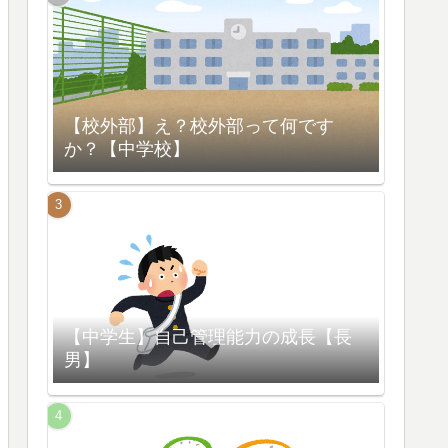
【校外部】え？校外部って何です
か？【中学校】
【中学生】自己管理能力の成長【長
男】