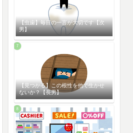
【虫歯】毎日の一言が大切です【次
男】
【見つかる】この根性を他で生かせ
ないか？【長男】