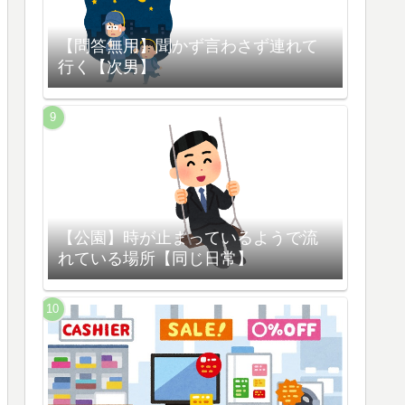
【問答無用】聞かず言わさず連れて
行く【次男】
【公園】時が止まっているようで流
れている場所【同じ日常】