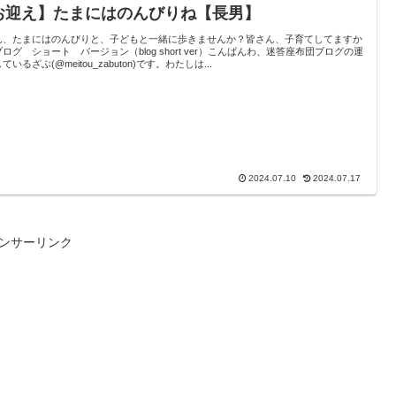
お迎え】たまにはのんびりね【長男】
ん、たまにはのんびりと、子どもと一緒に歩きませんか？皆さん、子育てしてますか
ログ ショート バージョン（blog short ver）こんばんわ、迷答座布団ブログの運
ているざぶ(@meitou_zabuton)です。わたしは...
2024.07.10
2024.07.17
ンサーリンク