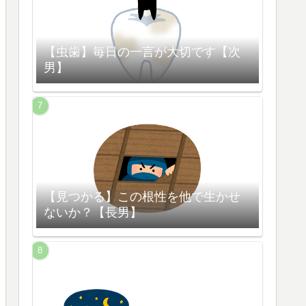
【虫歯】毎日の一言が大切です【次
男】
【見つかる】この根性を他で生かせ
ないか？【長男】