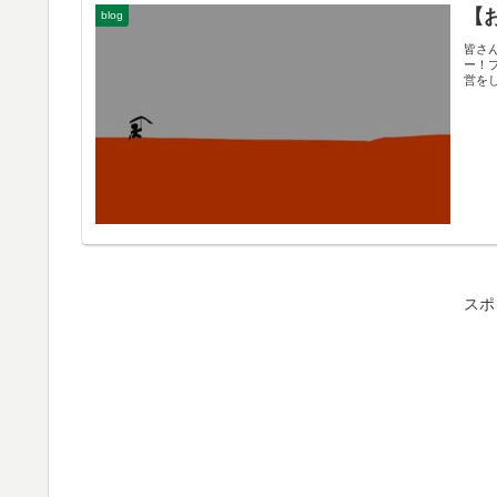
【
blog
皆さ
ー！ブ
営をし
スポ