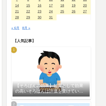
14
15
16
17
18
19
20
21
22
23
24
25
26
27
28
29
30
31
« 6月
8月 »
【人気記事】
【そろばんの効果】知育として効果
の高いそろばんは評価を受けている
【脳の活性化】