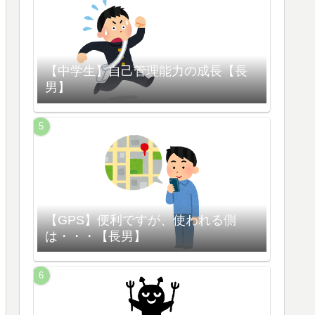
【中学生】自己管理能力の成長【長
男】
【GPS】便利ですが、使われる側
は・・・【長男】