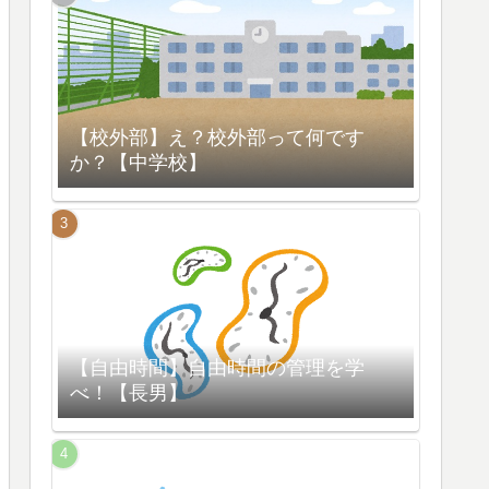
【校外部】え？校外部って何です
か？【中学校】
【自由時間】自由時間の管理を学
べ！【長男】