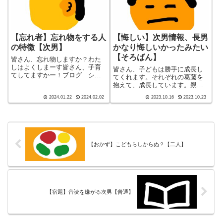
【忘れ者】忘れ物をする人
【悔しい】次男情報、長男
の特徴【次男】
かなり悔しいかったみたい
【そろばん】
皆さん、忘れ物しますか？わた
しはよくしまーす皆さん、子育
皆さん、子どもは勝手に成長し
てしてますかー！ブログ ショ
てくれます。それぞれの葛藤を
ート バージョン（blog short
抱えて、成長しています。親と
ver）こんばんわ、迷答座布団ブ
しては、見守ることだけが、唯
2024.01.22
2024.02.02
2023.10.16
2023.10.23
ログの運営をしている ざぶ
一の方法なんです。皆さん、子
(@meitou_zabuton)です。わたし
育てしてますかー！ブログ シ
は40代でひ...
ョート バージョン（blog short
ver）こんばんわ、迷答座布団...
【おかず】こどもらしからぬ？【二人】
【宿題】音読を嫌がる次男【普通】