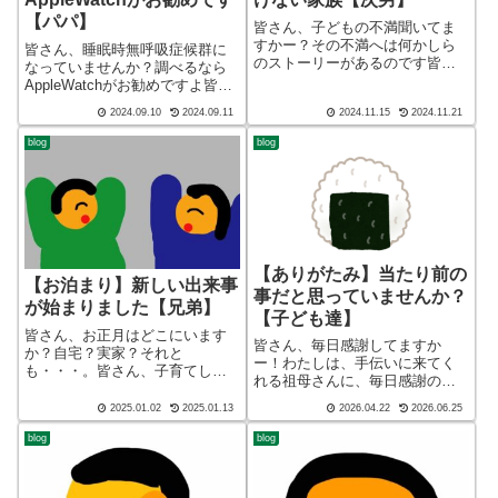
【パパ】
皆さん、子どもの不満聞いてま
すかー？その不満へは何かしら
皆さん、睡眠時無呼吸症候群に
のストーリーがあるのです皆さ
なっていませんか？調べるなら
ん、子育てしてますかー！ブロ
AppleWatchがお勧めですよ皆さ
グ ショート バージョン（blog
ん、子育てしてますかー！ブロ
2024.09.10
2024.09.11
2024.11.15
2024.11.21
short ver）こんばんわ、迷答座
グ ショート バージョン（blog
布団ブログの運営をしているざ
short ver）こんばんわ、迷答座
blog
blog
ぶ(@meitou_zab...
布団ブログの運営をしているざ
ぶ(@meito...
【ありがたみ】当たり前の
【お泊まり】新しい出来事
事だと思っていませんか？
が始まりました【兄弟】
【子ども達】
皆さん、お正月はどこにいます
皆さん、毎日感謝してますか
か？自宅？実家？それと
ー！わたしは、手伝いに来てく
も・・・。皆さん、子育てして
れる祖母さんに、毎日感謝の
ますかー！ブログ ショート
「ありがとう」を言い続けてい
バージョン（blog short ver）こ
2025.01.02
2025.01.13
2026.04.22
2026.06.25
ます。もちろん、子ども達も、
んばんわ、迷答座布団ブログの
今では当たり前の様に、祖母さ
blog
blog
運営をしているざぶ
んが帰る前に「ありがとう」を
(@meitou_zabuton)です。わた...
言っています。皆さん、子育て
してますかー！こんば...