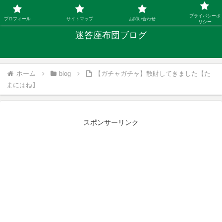
「ひとり親」40代シングルファザーの子育て迷答
プライバシーポ
プロフィール
サイトマップ
お問い合わせ
リシー
迷答座布団ブログ
ホーム
blog
【ガチャガチャ】散財してきました【た
まにはね】
スポンサーリンク