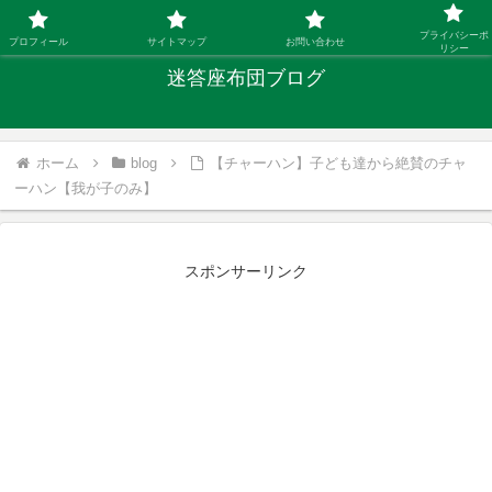
「ひとり親」40代シングルファザーの子育て迷答
プライバシーポ
プロフィール
サイトマップ
お問い合わせ
リシー
迷答座布団ブログ
ホーム
blog
【チャーハン】子ども達から絶賛のチャ
ーハン【我が子のみ】
スポンサーリンク