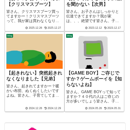
【クリスマスブーツ】
を聞かない【次男】
皆さん、クリスマスブーツ買っ
皆さん、お子さんはしっかりと
てますかー！クリスマスブーツ
伝達できてますか？我が家
って、我が家は買わなくなりま
は、、、絶望です皆さん、子育
した！皆さん、子育てしてます
てしてますかー！ブログ ショ
2025.12.26
2025.12.27
2023.12.12
2023.12.17
かー！こんばんわ、迷答座布団
ート バージョン（blog short
ブログの運営をしているざぶ
ver）こんばんわ、迷答座布団ブ
blog
blog
(@meitou_zabuton)です。わたし
ログの運営をしている ざぶ
は40代でひとり親（シンパパ...
(@meitou_zabuton)...
【起きれない】突然起きれ
【GAME BOY】ご存じで
なくなりました【兄弟】
すか？ゲームボーイを【知
らないよね】
皆さん、起きれてますかー？暖
かい布団、ぬくぬくしたいです
皆さん、GAME BOYって知って
よね。皆さん、子育てしてます
ますか？４０代の人はご存じの
かー！ブログ ショート バー
方が多いでしょう皆さん、子育
ジョン（blog short ver）こんば
てしてますかー！ブログ ショ
2024.12.26
2024.12.29
2024.05.26
2024.05.31
んわ、迷答座布団ブログの運営
ート バージョン（blog short
をしているざぶ
ver）こんばんわ、迷答座布団ブ
(@meitou_zabuton)です。わ...
ログの運営をしているざぶ
(@meitou_zabu...