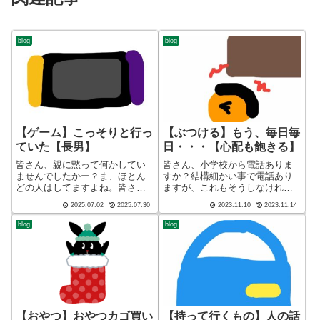
blog
blog
【ゲーム】こっそりと行っ
【ぶつける】もう、毎日毎
ていた【長男】
日・・・【心配も飽きる】
皆さん、親に黙って何かしてい
皆さん、小学校から電話ありま
ませんでしたかー？ま、ほとん
すか？結構細かい事で電話あり
どの人はしてますよね。皆さ
ますが、これもそうしなければ
ん、子育てしてますかー！ブロ
いけない先生も大変ですよね。
2025.07.02
2025.07.30
2023.11.10
2023.11.14
グ ショート バージョン（blog
皆さん、子育てしてますかー！
short ver）こんばんわ、迷答座
ブログ ショート バージョン
blog
blog
布団ブログの運営をしているざ
（blog short ver）こんばんわ、
ぶ(@meitou_zabu...
迷答座布団ブログの運営をし
て...
【おやつ】おやつカゴ買い
【持って行くもの】人の話