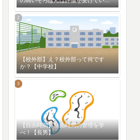
の高いそろばんは評価を受けている
【脳の活性化】
【校外部】え？校外部って何です
か？【中学校】
【自由時間】自由時間の管理を学
べ！【長男】