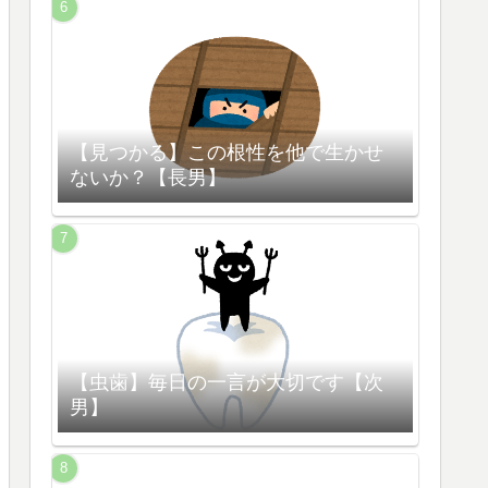
【見つかる】この根性を他で生かせ
ないか？【長男】
【虫歯】毎日の一言が大切です【次
男】