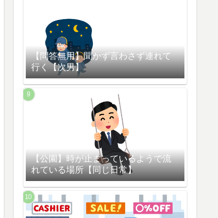
【問答無用】聞かず言わさず連れて
行く【次男】
【公園】時が止まっているようで流
れている場所【同じ日常】