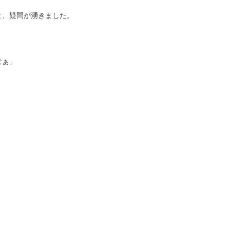
と、疑問が湧きました。
なぁ」
、