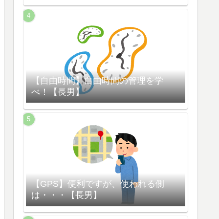
【自由時間】自由時間の管理を学
べ！【長男】
【GPS】便利ですが、使われる側
は・・・【長男】