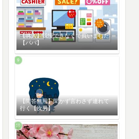
【購入】我慢できなくて買いました
【パパ】
【問答無用】聞かず言わさず連れて
行く【次男】