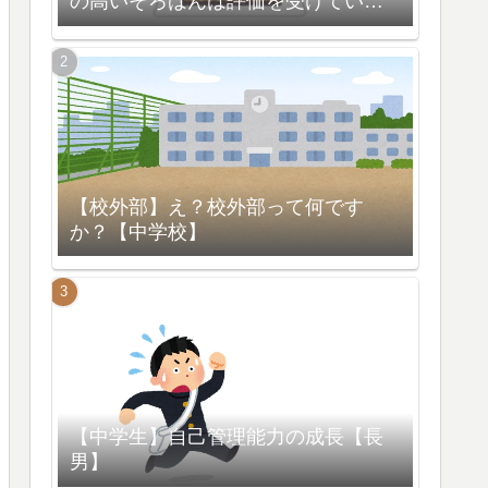
の高いそろばんは評価を受けている
【脳の活性化】
【校外部】え？校外部って何です
か？【中学校】
【中学生】自己管理能力の成長【長
男】