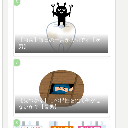
【虫歯】毎日の一言が大切です【次
男】
【見つかる】この根性を他で生かせ
ないか？【長男】