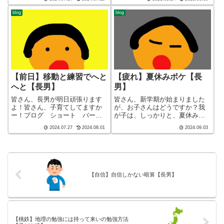
迷答座布団ブログの運営をして
ト バージョン（blog short
いるざぶ(@meitou_zabuton)で
ver）こんばんわ、迷答座布団ブ
blog
blog
す。わたしは4...
ログの運営をしているざぶ
(@meitou_zabuton)で...
【前日】移動と練習でへと
【疲れ】夏休みボケ【長
へと【長男】
男】
皆さん、長男が明日頑張ります
皆さん、新学期が始まりました
よ！皆さん、子育てしてますか
が、お子さんはどうですか？我
ー！ブログ ショート バージ
が子は、しっかりと、夏休みボ
ョン（blog short ver）こんばん
ケ真っ最中です皆さん、子育て
2024.07.27
2024.08.01
2024.09.03
わ、迷答座布団ブログの運営を
してますかー！ブログ ショー
しているざぶ(@meitou_zabuton)
ト バージョン（blog short
です。わたしは40代でひとり親
ver）こんばんわ、迷答座布団ブ
（シンパ...
ログの運営をしているざぶ
(@m...
【自信】自信しかない暗算【長男】
【桃鉄】地理の勉強には持って来いの勉強方法