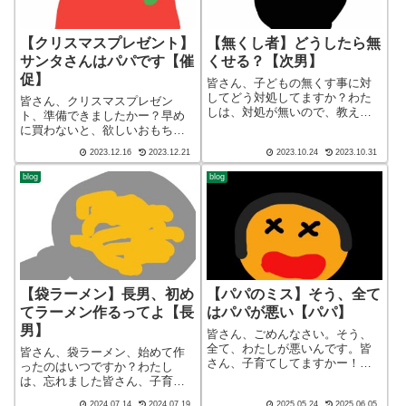
【クリスマスプレゼント】
【無くし者】どうしたら無
サンタさんはパパです【催
くせる？【次男】
促】
皆さん、子どもの無くす事に対
してどう対処してますか？わた
皆さん、クリスマスプレゼン
しは、対処が無いので、教えて
ト、準備できましたかー？早め
欲しいです。皆さん、子育てし
に買わないと、欲しいおもちゃ
てますかー！ブログ ショー
が手に入らなくなりますよ？さ
2023.12.16
2023.12.21
2023.10.24
2023.10.31
ト バージョン（blog short
らに、このご時世、転売ヤーの
ver）こんばんわ、迷答座布団ブ
餌食になりかねません皆さん、
blog
blog
ログの運営をしている ざぶ
子育てしてますかー！ブログ
(@m...
ショート バージョン（blog
short v...
【袋ラーメン】長男、初め
【パパのミス】そう、全て
てラーメン作るってよ【長
はパパが悪い【パパ】
男】
皆さん、ごめんなさい。そう、
全て、わたしが悪いんです。皆
皆さん、袋ラーメン、始めて作
さん、子育てしてますかー！ブ
ったのはいつですか？わたし
ログ ショート バージョン
は、忘れました皆さん、子育て
（blog short ver）こんばんわ、
してますかー！ブログ ショー
2024.07.14
2024.07.19
2025.05.24
2025.06.05