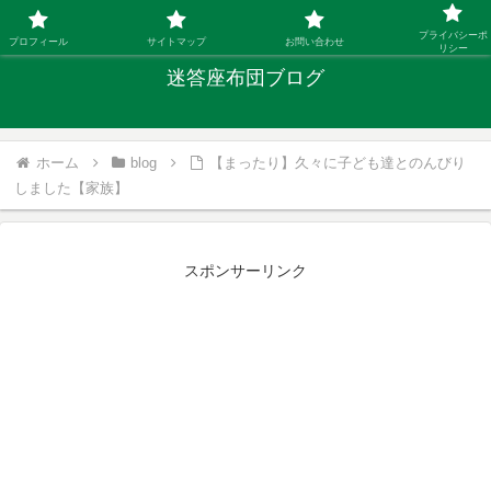
「ひとり親」40代シングルファザーの子育て迷答
プライバシーポ
プロフィール
サイトマップ
お問い合わせ
リシー
迷答座布団ブログ
ホーム
blog
【まったり】久々に子ども達とのんびり
しました【家族】
スポンサーリンク