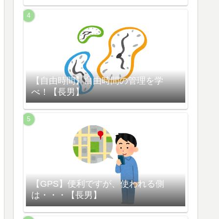
【自由時間】自由時間の管理を学
べ！【長男】
【GPS】便利ですが、使われる側
は・・・【長男】