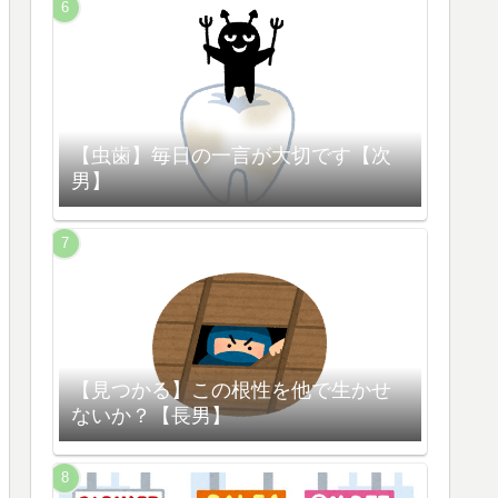
【虫歯】毎日の一言が大切です【次
男】
【見つかる】この根性を他で生かせ
ないか？【長男】