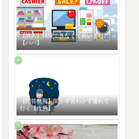
【購入】我慢できなくて買いました
【パパ】
【問答無用】聞かず言わさず連れて
行く【次男】