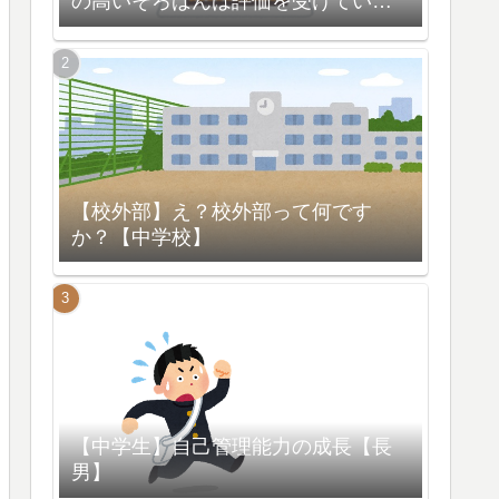
の高いそろばんは評価を受けている
【脳の活性化】
【校外部】え？校外部って何です
か？【中学校】
【中学生】自己管理能力の成長【長
男】