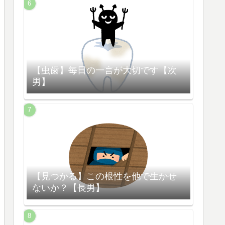
【虫歯】毎日の一言が大切です【次
男】
【見つかる】この根性を他で生かせ
ないか？【長男】