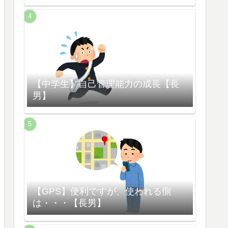
【中学生】自己管理能力の成長【長
男】
【GPS】便利ですが、使われる側
は・・・【長男】