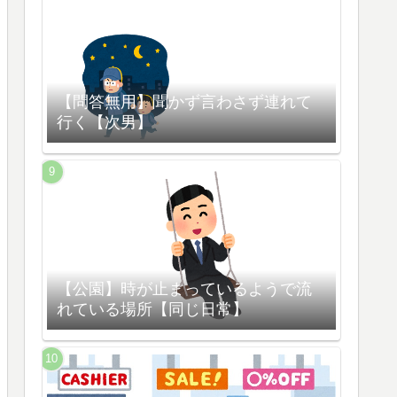
【問答無用】聞かず言わさず連れて
行く【次男】
【公園】時が止まっているようで流
れている場所【同じ日常】