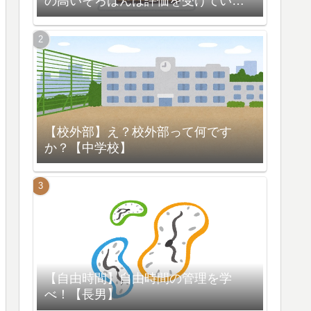
の高いそろばんは評価を受けている
【脳の活性化】
【校外部】え？校外部って何です
か？【中学校】
【自由時間】自由時間の管理を学
べ！【長男】