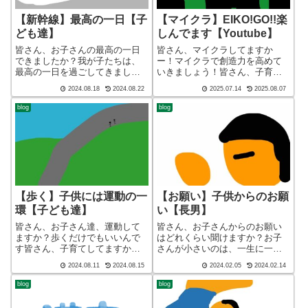
【新幹線】最高の一日【子
【マイクラ】EIKO!GO!!楽
ども達】
しんでます【Youtube】
皆さん、お子さんの最高の一日
皆さん、マイクラしてますか
できましたか？我が子たちは、
ー！マイクラで創造力を高めて
最高の一日を過ごしてきました
いきましょう！皆さん、子育て
皆さん、子育てしてますかー！
してますかー！ブログ ショー
2024.08.18
2024.08.22
2025.07.14
2025.08.07
ブログ ショート バージョン
ト バージョン（blog short
（blog short ver）こんばんわ、
ver）こんばんわ、迷答座布団ブ
blog
blog
迷答座布団ブログの運営をして
ログの運営をしているざぶ
いるざぶ(@meitou_z...
(@meitou_zabuton)で...
【歩く】子供には運動の一
【お願い】子供からのお願
環【子ども達】
い【長男】
皆さん、お子さん達、運動して
皆さん、お子さんからのお願い
ますか？歩くだけでもいいんで
はどれくらい聞けますか？お子
す皆さん、子育てしてますか
さんが小さいのは、一生に一回
ー！ブログ ショート バージ
だけですよ皆さん、子育てして
2024.08.11
2024.08.15
2024.02.05
2024.02.14
ョン（blog short ver）こんばん
ますかー！ブログ ショート
わ、迷答座布団ブログの運営を
バージョン（blog short ver）こ
blog
blog
しているざぶ(@meitou_zabuton)
んばんわ、迷答座布団ブログの
です。わたし...
運営をしている ざぶ(@me...