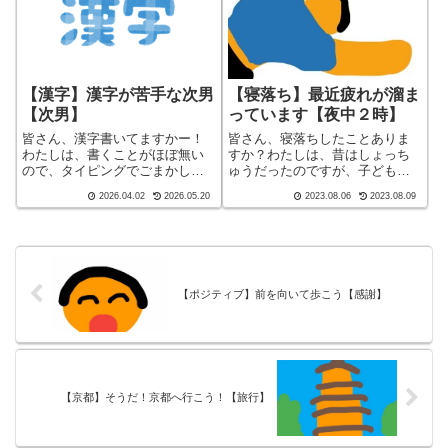
【漢字】漢字が苦手な次男
【寝落ち】最近疲れが溜ま
【次男】
っています【夜中２時】
皆さん、漢字書いてますかー！
皆さん、寝落ちしたことありま
わたしは、書くことがほぼ無い
すか？わたしは、昔はしょっち
ので、タイピングでごまかして
ゅうだったのですが、子どもが
います。あ、最近は、音声入力
出来てからは、、、皆さん、子
2026.04.02
2026.05.20
2023.08.06
2023.08.09
ですかね。皆さん、子育てして
育てしてますかー！ブログ シ
ますかー！こんばんわ、迷答座
ョート バージョン（blog short
布団ブログの運営をしているざ
ver）こんばんわ、迷答座布団ブ
ぶ(@meitou_zabuton)です。わ...
ログの運営をしている ざぶ...
【ポジティブ】前を向いて歩こう【感謝】
【京都】そうだ！京都へ行こう！【旅行】