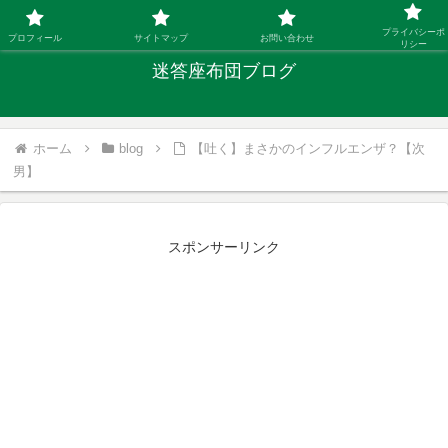
「ひとり親」40代シングルファザーの子育て迷答
プライバシーポ
プロフィール
サイトマップ
お問い合わせ
リシー
迷答座布団ブログ
ホーム
blog
【吐く】まさかのインフルエンザ？【次
男】
スポンサーリンク