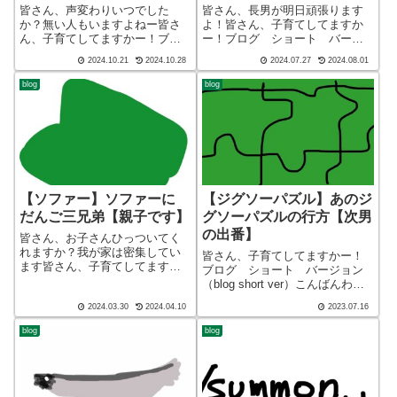
皆さん、声変わりいつでした
皆さん、長男が明日頑張ります
か？無い人もいますよねー皆さ
よ！皆さん、子育てしてますか
ん、子育てしてますかー！ブロ
ー！ブログ ショート バージ
グ ショート バージョン（blog
ョン（blog short ver）こんばん
2024.10.21
2024.10.28
2024.07.27
2024.08.01
short ver）こんばんわ、迷答座
わ、迷答座布団ブログの運営を
布団ブログの運営をしているざ
しているざぶ(@meitou_zabuton)
blog
blog
ぶ(@meitou_zabuton)です。わた
です。わたしは40代でひとり親
しは40代...
（シンパ...
【ソファー】ソファーに
【ジグソーパズル】あのジ
だんご三兄弟【親子です】
グソーパズルの行方【次男
の出番】
皆さん、お子さんひっついてく
れますか？我が家は密集してい
皆さん、子育てしてますかー！
ます皆さん、子育てしてますか
ブログ ショート バージョン
ー！ブログ ショート バージ
（blog short ver）こんばんわ、
ョン（blog short ver）こんばん
迷答座布団ブログの運営をして
2024.03.30
2024.04.10
2023.07.16
わ、迷答座布団ブログの運営を
いる ざぶ(@meitou_zabuton)で
しているざぶ(@meitou_zabuton)
す。わたしは40代でひとり親
blog
blog
です。わた...
（シンパパ）になり、手探り状
態のほぼワ...