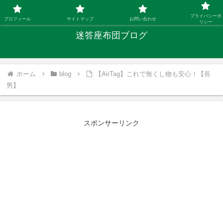
「ひとり親」40代シングルファザーの子育て迷答
プライバシーポ
プロフィール
サイトマップ
お問い合わせ
リシー
迷答座布団ブログ
ホーム
blog
【AirTag】これで無くし物も安心！【長
男】
スポンサーリンク