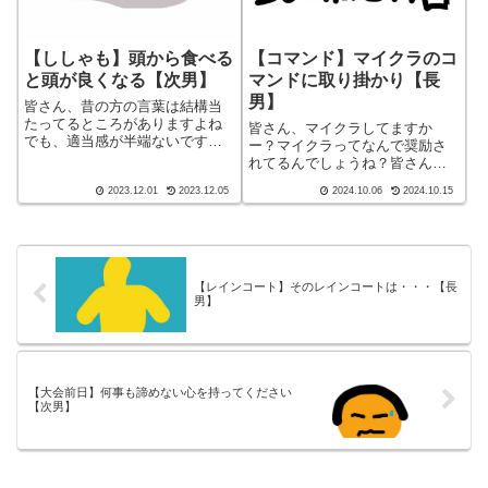
【ししゃも】頭から食べる
【コマンド】マイクラのコ
と頭が良くなる【次男】
マンドに取り掛かり【長
男】
皆さん、昔の方の言葉は結構当
たってるところがありますよね
皆さん、マイクラしてますか
でも、適当感が半端ないです
ー？マイクラってなんで奨励さ
が。皆さん、子育てしてますか
れてるんでしょうね？皆さん、
ー！ブログ ショート バージ
子育てしてますかー！ブログ
2023.12.01
2023.12.05
2024.10.06
2024.10.15
ョン（blog short ver）こんばん
ショート バージョン（blog
わ、迷答座布団ブログの運営を
short ver）こんばんわ、迷答座
している ざぶ(@meitou...
布団ブログの運営をしているざ
ぶ(@meitou_zabuto...
【レインコート】そのレインコートは・・・【長
男】
【大会前日】何事も諦めない心を持ってください
【次男】