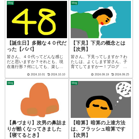
blog
blog
【誕生日】多難な４０代だ
【下見】下見の概念とは
った【パパ】
【次男】
皆さん、４０代ってどんな感じ
皆さん、下見ってしますか？わ
だと思いますか？それとも、現
たしは、よくします皆さん、子
在進行形？何にしても、楽しけ
育てしてますかー！ブログ シ
ればいいですね！皆さん、子育
ョート バージョン（blog short
2024.10.01
2024.10.10
2024.09.19
2024.09.25
てしてますかー！ブログ ショ
ver）こんばんわ、迷答座布団ブ
ート バージョン（blog short
ログの運営をしているざぶ
blog
blog
ver）こんばんわ、迷答座布団ブ
(@meitou_zabuton)です。わたし
ログの運営をしているざぶ(@...
は40代でひ...
【鼻づまり】次男の鼻詰ま
【暗算】暗算の上達方法
りが酷くなってきました
は、フラッシュ暗算です
【寝てるとき】
【次男】