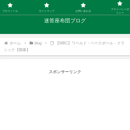
「ひとり親」40代シングルファザーの子育て迷答
プライバシーポ
プロフィール
サイトマップ
お問い合わせ
リシー
迷答座布団ブログ
ホーム
blog
【WBC】ワールド・ベースボール・クラ
シック【開幕】
スポンサーリンク