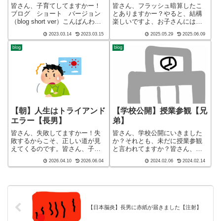
皆さん、子育てしてますかー！
皆さん、フラッシュ暗算したこ
ブログ ショート バージョン
とありますかー？やると、結構
（blog short ver）こんばんわ、
楽しいですよ、お子さんにはお
迷答座布団ブログの運営をして
勧めです！皆さん、子育てして
2023.03.14
2023.03.15
2025.05.29
2025.06.09
いる ざぶ(@meitou_zabuton)で
ますかー！ブログ ショート
す。わたしは40代でひとり親
バージョン（blog short ver）こ
blog
blog
（シンパパ）になり、手探り状
んばんわ、迷答座布団ブログの
態のほぼワ...
運営をしているざぶ(@mei...
【朝】人生はトライアンド
【学校公開】授業参観【兄
エラー【長男】
弟】
皆さん、失敗してますかー！失
皆さん、学校公開にいきました
敗するからこそ、正しい道が見
か？それとも、未だに授業参観
えてくるのです。皆さん、子育
と言われてますか？皆さん、子
てしてますかー！こんばんわ、
育てしてますかー！ブログ シ
2026.04.10
2026.06.04
2024.02.06
2024.02.14
迷答座布団ブログの運営をして
ョート バージョン（blog short
いるざぶ(@meitou_zabuton)で
ver）こんばんわ、迷答座布団ブ
す。わたしは40代でひとり親
ログの運営をしている ざぶ
（シンパパ）になり、手探り
(@meitou_zabut...
状...
【日本脳炎】長男に赤紙が届きました【注射】