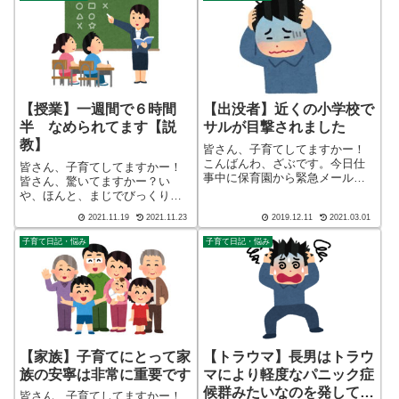
している ざぶ
大です。こんばんわ、迷答座布
(@meitou_zabuton)です。わたし
団ブログの運営をしている ざ
は40代でひと...
ぶ(@meito...
【授業】一週間で６時間
【出没者】近くの小学校で
半 なめられてます【説
サルが目撃されました
教】
皆さん、子育てしてますかー！
こんばんわ、ざぶです。今日仕
皆さん、子育てしてますかー！
事中に保育園から緊急メールが
皆さん、驚いてますかー？い
届きました。内容は「近くの小
や、ほんと、まじでびっくりで
学校で猿が目撃されましたの
す。説教しなければ・・・。こ
2021.11.19
2021.11.23
2019.12.11
2021.03.01
で、気をつけてください」で
んばんわ、迷答座布団ブログの
す。私の家と実家の間くらいに
運営をしている ざぶ
子育て日記・悩み
子育て日記・悩み
その小学校があります。また保
(@meitou_zabuton)です。わたし
育園から家に帰ってく...
は40代でひとり親（シンパパ）
になり...
【家族】子育てにとって家
【トラウマ】長男はトラウ
族の安寧は非常に重要です
マにより軽度なパニック症
候群みたいなのを発してい
皆さん、子育てしてますかー！