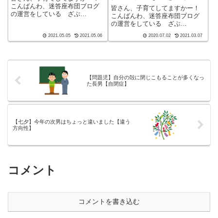
ます
こんばんわ、迷答座布団ブログ
皆さん、子育てしてますかー！
の運営をしている ざぶ
こんばんわ、迷答座布団ブログ
(@meitou_zabuton)です。わたし
の運営をしている ざぶ
は40代でひとり親（シンパパ）
(@meitou_zabuton)です。わたし
2021.05.05
2021.05.06
2020.07.02
2021.03.07
になり、手探り状態のほぼワン
は40代でひとり親（シンパパ）
オペで2人の子育てを行っており
になり、手探り状態のほぼワン
ます。※詳しくはプロフィー
オペで2人の子育てを行っており
ル...
ます。※詳しくはプロフィー
ル...
【問題児】自分の殻に閉じこもることが多くなっ
た長男【自閉症】
【七夕】今年の次男はちょっと違いました【違う
方向性】
コメント
コメントを書き込む