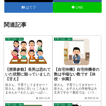
はてブ
LINE
関連記事
子育て日記・悩み
子育て日記・悩み
【授業参観】長男は恐れて
【自宅待機】自宅待機者の
いた状態に陥っていました
数は半端ない数です【休
【甘え】
校・休園】
皆さん、子育てしてますかー！
皆さん、子育てしてますかー！
皆さん、自分に甘いところあり
皆さん、お子さんの学校等は大
ませんか？わたしはいっぱいあ
丈夫ですか？最近では、いつ感
ります。そんな時に、優しく声
染してもおかしくないと言われ
2021.11.29
2022.01.24
かけられたら、、、こんばん
がちですがそもそも、自宅待機
わ、迷答座布団ブログの運営を
した時の家庭への被害の方が甚
子育て日記・悩み
子育て日記・悩み