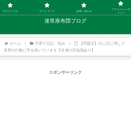
「ひとり親」40代シングルファザーの子育て迷答
プライバシーポ
プロフィール
サイトマップ
お問い合わせ
リシー
迷答座布団ブログ
ホーム
子育て日記・悩み
【問題児】日に日に増して
長男の行動に手を焼いています【冷凍の豆知識あり】
スポンサーリンク