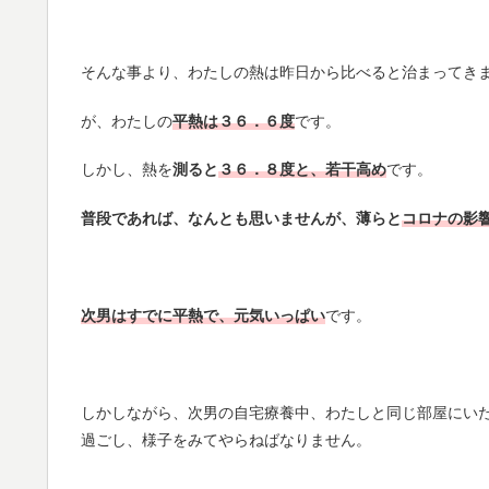
そんな事より、わたしの熱は昨日から比べると治まってき
が、わたしの
平熱は３６．６度
です。
しかし、熱を
測ると
３６．８度と、若干高め
です。
普段であれば、なんとも思いませんが、薄らと
コロナの影
次男はすでに平熱で、元気いっぱい
です。
しかしながら、次男の自宅療養中、わたしと同じ部屋にい
過ごし、様子をみてやらねばなりません。