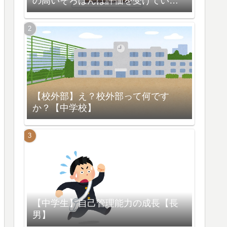
の高いそろばんは評価を受けている
【脳の活性化】
【校外部】え？校外部って何です
か？【中学校】
【中学生】自己管理能力の成長【長
男】