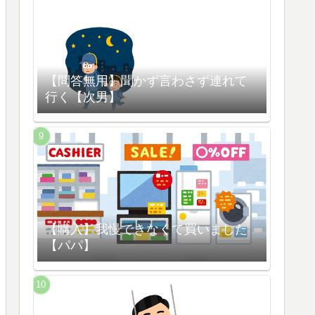
【問答無用】聞かず言わさず連れて
行く【次男】
【購入】我慢できなくて買いました
【パパ】