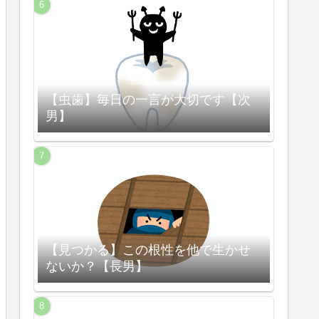
【虫歯】毎日の一言が大切です【次
男】
【見つかる】この根性を他で生かせ
ないか？【長男】