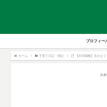
プロフィー
ホーム
子育て日記・雑記
【自宅隔離】言わなく
スポ