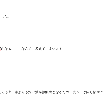
ました。
響
か
なぁ、、、なんて、考えてしまいます。
た関係上、誰よりも深い濃厚接触者となるため、後５日は同じ部屋で