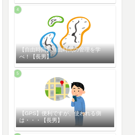
【自由時間】自由時間の管理を学
べ！【長男】
【GPS】便利ですが、使われる側
は・・・【長男】