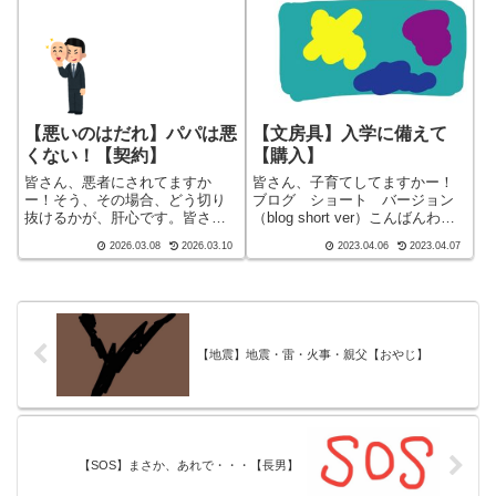
（blog short ver）こんばんわ、
迷答座布団ブログの運営をし
て...
【悪いのはだれ】パパは悪
【文房具】入学に備えて
くない！【契約】
【購入】
皆さん、悪者にされてますか
皆さん、子育てしてますかー！
ー！そう、その場合、どう切り
ブログ ショート バージョン
抜けるかが、肝心です。皆さ
（blog short ver）こんばんわ、
ん、子育てしてますかー！こん
迷答座布団ブログの運営をして
2026.03.08
2026.03.10
2023.04.06
2023.04.07
ばんわ、迷答座布団ブログの運
いる ざぶ(@meitou_zabuton)で
営をしているざぶ
す。わたしは40代でひとり親
(@meitou_zabuton)です。わたし
（シンパパ）になり、手探り状
は40代でひとり親（シンパパ）
態のほぼワ...
になり、手探...
【地震】地震・雷・火事・親父【おやじ】
【SOS】まさか、あれで・・・【長男】