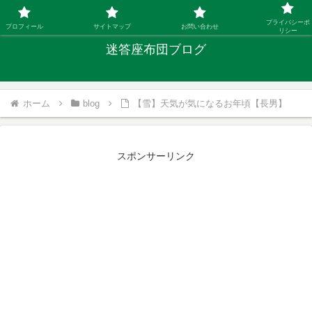
「ひとり親」40代シングルファザーの子育て迷答
プライバシーポ
プロフィール
サイトマップ
お問い合わせ
リシー
迷答座布団ブログ
ホーム
blog
【雪】天気が気になるお年頃【長男】
スポンサーリンク