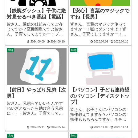
【鉄腕ダッシュ】子供に絶
【安心】言葉のマジックで
対見せるべき番組【電話】
すね【長男】
皆さん、通信の仕組みってご存
皆さん、言葉のマジック使って
じですか？至極簡単ですよ皆さ
ますかー！嘘はダメですよ！皆
ん、子育てしてますかー！ブロ
さん、子育てしてますかー！ブ
グ ショート バージョン（blog
ログ ショート バージョン
2024.06.09
2024.06.10
2025.04.03
2025.04.10
short ver）こんばんわ、迷答座
（blog short ver）こんばんわ、
布団ブログの運営をしているざ
迷答座布団ブログの運営をして
blog
blog
ぶ(@meitou_zabuton)です。わた
いるざぶ(@meitou_zabuton)で
しは40...
す。わたしは4...
【前日】やっぱり兄弟【次
【パソコン】子ども達待望
男】
のパソコン【ディスクトッ
プ】
皆さん、兄弟っていいもんです
ねいざとなったら助け合う兄弟
皆さん、お子さんにパソコンの
に・・・皆さん、子育てしてま
操作教えてますか？パソコンの
すかー！ブログ ショート バ
操作ももちろんですが、ネチケ
ージョン（blog short ver）こん
ットもちゃんと教えましょう。
2024.05.11
2024.05.14
2023.11.05
2023.11.14
ばんわ、迷答座布団ブログの運
皆さん、子育てしてますかー！
営をしているざぶ
ブログ ショート バージョン
blog
blog
(@meitou_zabuton)です。...