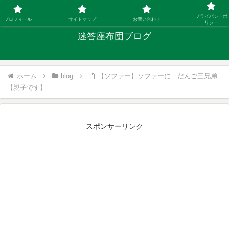
「ひとり親」40代シングルファザーの子育て迷答
プライバシーポ
プロフィール
サイトマップ
お問い合わせ
リシー
迷答座布団ブログ
ホーム
blog
【ソファー】ソファーに だんご三兄弟
【親子です】
スポンサーリンク