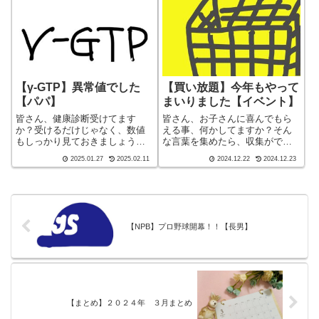
ばんわ、迷答座布団ブログの運
しは40代でひとり親（シンパ
営をしているざぶ(@mei...
パ）になり、手探り状態のほ...
【γ-GTP】異常値でした
【買い放題】今年もやって
【パパ】
まいりました【イベント】
皆さん、健康診断受けてます
皆さん、お子さんに喜んでもら
か？受けるだけじゃなく、数値
える事、何かしてますか？そん
もしっかり見ておきましょう皆
な言葉を集めたら、収集ができ
さん、子育てしてますかー！ブ
なさそうですね。皆さん、子育
2025.01.27
2025.02.11
2024.12.22
2024.12.23
ログ ショート バージョン
てしてますかー！ブログ ショ
（blog short ver）こんばんわ、
ート バージョン（blog short
迷答座布団ブログの運営をして
ver）こんばんわ、迷答座布団ブ
いるざぶ(@meitou_zab...
ログの運営をしているざぶ(@...
【NPB】プロ野球開幕！！【長男】
【まとめ】２０２４年 ３月まとめ