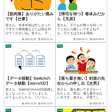
【筋肉痛】ありがたい痛み
【帰宅を待つ】春休みだか
です【仕事】
ら【兄弟】
皆さん、年末年始は忙しかった
皆さん、子どもが帰りを待って
ですか？筋肉痛などには気を付
てくれたら嬉しいですよねで
けてくださいね。皆さん、子育
も、子どもはそれを理由
てしてますかー！ブログ ショ
に・・・皆さん、子育てしてま
2025.01.03
2025.01.13
2024.03.27
2024.04.05
ート バージョン（blog short
すかー！ブログ ショート バ
ver）こんばんわ、迷答座布団ブ
ージョン（blog short ver）こん
blog
blog
ログの運営をしているざぶ
ばんわ、迷答座布団ブログの運
(@meitou_zabuton...
営をしているざぶ(@meitou_z...
【データ移動】Switchの
【落ち着き無い】剣道の先
データ移動【microSD】
生からの申し出【次男】
皆さん、SwitchのmicroSD認識し
皆さん、落ち着いてますかー！
なくなったら、どうしました
わたしも、実は、落ち着きがな
か？もしかしたら、パソコンを
い方です。皆さん、子育てして
使うと、新しいmicroSDに移動で
ますかー！こんばんわ、迷答座
2025.12.20
2025.12.21
2026.03.11
きるかもしれませんよ！皆さ
布団ブログの運営をしているざ
ん、子育てしてますかー！こん
ぶ(@meitou_zabuton)です。わた
blog
blog