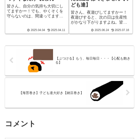
ども達】
皆さん、自分の気持ち大切にし
てますかー！でも、やくそくを
皆さん、夜遊びしてますかー！
守らないのは、間違ってますよ
夜遊びすると、次の日は生産性
ね！皆さん、子育てしてますか
がかなり下がりますよね。皆さ
ー！ブログ ショート バージ
ん、子育てしてますかー！ブロ
2025.04.04
2025.04.11
2025.06.24
2025.07.16
ョン（blog short ver）こんばん
グ ショート バージョン（blog
わ、迷答座布団ブログの運営を
short ver）こんばんわ、迷答座
しているざぶ(@meitou...
布団ブログの運営をしているざ
ぶ(@meitou_zab...
【ぶつける】もう、毎日毎日・・・【心配も飽き
る】
【海苔巻き】子ども達大好き【納豆巻き】
コメント