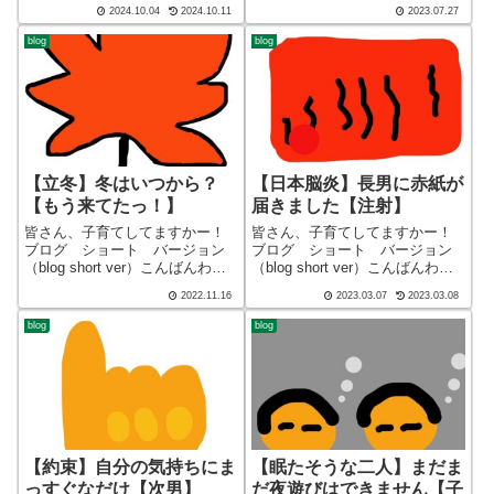
ん、子育てしてますかー！ブロ
迷答座布団ブログの運営をして
2024.10.04
2024.10.11
2023.07.27
グ ショート バージョン（blog
いる ざぶ(@meitou_zabuton)で
short ver）こんばんわ、迷答座
す。わたしは40代でひとり親
blog
blog
布団ブログの運営をしているざ
（シンパパ）になり、手探り状
ぶ(@meitou_zab...
態のほぼワ...
【立冬】冬はいつから？
【日本脳炎】長男に赤紙が
【もう来てたっ！】
届きました【注射】
皆さん、子育てしてますかー！
皆さん、子育てしてますかー！
ブログ ショート バージョン
ブログ ショート バージョン
（blog short ver）こんばんわ、
（blog short ver）こんばんわ、
迷答座布団ブログの運営をして
迷答座布団ブログの運営をして
2022.11.16
2023.03.07
2023.03.08
いる ざぶ(@meitou_zabuton)で
いる ざぶ(@meitou_zabuton)で
す。わたしは40代でひとり親
す。わたしは40代でひとり親
blog
blog
（シンパパ）になり、手探り状
（シンパパ）になり、手探り状
態のほぼワ...
態のほぼワ...
【約束】自分の気持ちにま
【眠たそうな二人】まだま
っすぐなだけ【次男】
だ夜遊びはできません【子