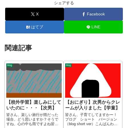
シェアする
X
Facebook
はてブ
LINE
関連記事
blog
blog
【校外学習】楽しみにして
【おにぎり】次男からクレ
いたのに・・・【次男】
ームが入りました【学童】
皆さん、楽しい旅行が雨だった
皆さん、子育てしてますかー！
場合、どう思いますか？そうで
ブログ ショート バージョン
すね、心の中も雨ですよね皆さ
（blog short ver）こんばんわ、