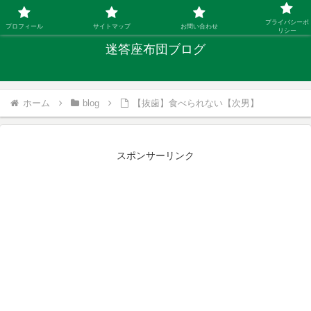
「ひとり親」40代シングルファザーの子育て迷答
プライバシーポ
プロフィール
サイトマップ
お問い合わせ
リシー
迷答座布団ブログ
ホーム
blog
【抜歯】食べられない【次男】
スポンサーリンク