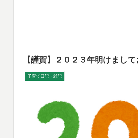
【謹賀】２０２３年明けまして
子育て日記・雑記