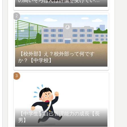
の高いそろばんは評価を受けている
【脳の活性化】
【校外部】え？校外部って何です
か？【中学校】
【中学生】自己管理能力の成長【長
男】