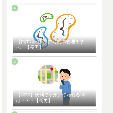
【自由時間】自由時間の管理を学
べ！【長男】
【GPS】便利ですが、使われる側
は・・・【長男】