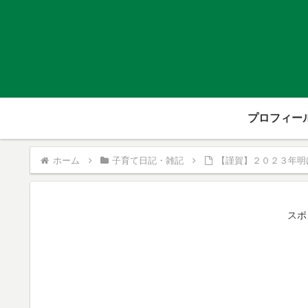
プロフィー
ホーム
子育て日記・雑記
【謹賀】２０２３年明
スポ