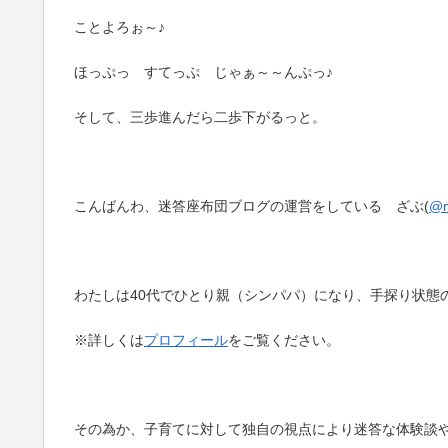
ことよろぉ～♪
ほっぷっ すてっぷ じゃぁ～～んぷっ♪
そして、三歩進んだら二歩下がるっと。
こんばんわ、迷答座布団ブログの運営をしている ざぶ(
@m
わたしは40代でひとり親（シンパパ）になり、手探り状態
※詳しくは
プロフィール
をご覧ください。
その為か、子育てに対して独自の視点により迷答な体験談