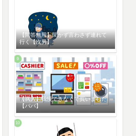
【問答無用】聞かず言わさず連れて
行く【次男】
【購入】我慢できなくて買いました
【パパ】