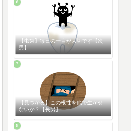
【虫歯】毎日の一言が大切です【次
男】
【見つかる】この根性を他で生かせ
ないか？【長男】