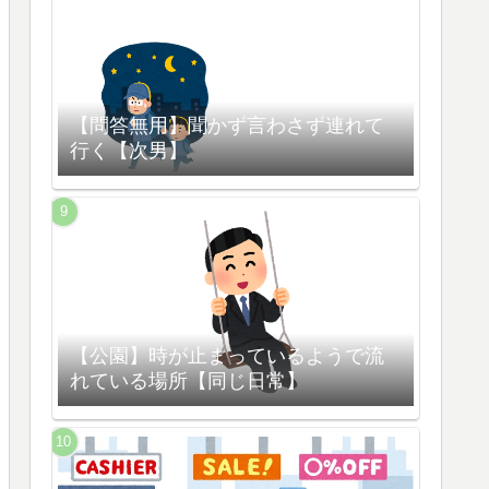
【問答無用】聞かず言わさず連れて
行く【次男】
【公園】時が止まっているようで流
れている場所【同じ日常】