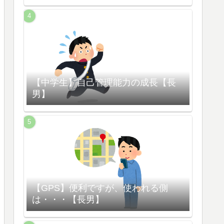
【中学生】自己管理能力の成長【長
男】
【GPS】便利ですが、使われる側
は・・・【長男】