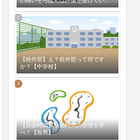
の高いそろばんは評価を受けている
【脳の活性化】
【校外部】え？校外部って何です
か？【中学校】
【自由時間】自由時間の管理を学
べ！【長男】