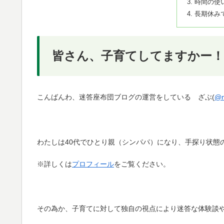
時間の使
長期休み
皆さん、子育てしてますかー！
こんばんわ、迷答座布団ブログの運営をしている ざぶ(
@m
わたしは40代でひとり親（シンパパ）になり、手探り状態
※詳しくは
プロフィール
をご覧ください。
その為か、子育てに対して独自の視点により迷答な体験談