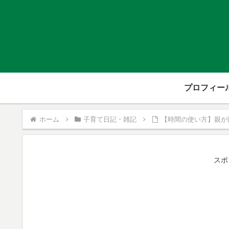
プロフィー
ホーム
子育て日記・雑記
【時間の使い方】親が
スポ