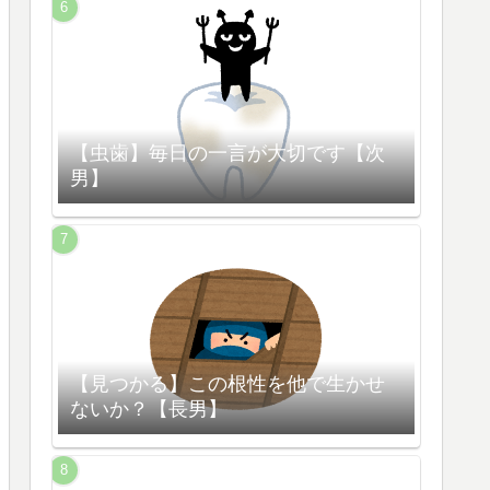
【虫歯】毎日の一言が大切です【次
男】
【見つかる】この根性を他で生かせ
ないか？【長男】