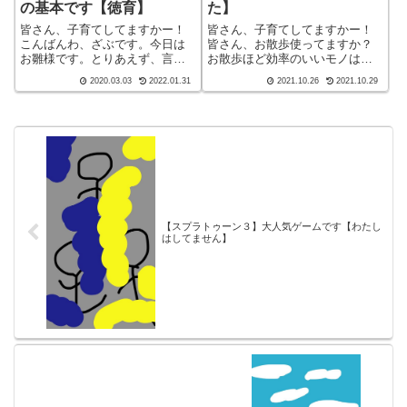
の基本です【徳育】
た】
皆さん、子育てしてますかー！
皆さん、子育てしてますかー！
こんばんわ、ざぶです。今日は
皆さん、お散歩使ってますか？
お雛様です。とりあえず、言っ
お散歩ほど効率のいいモノはあ
てみました。男３人、ひなあら
りません。お子さんが体力余っ
2020.03.03
2022.01.31
2021.10.26
2021.10.29
れボリボリボリボリ・・・。さ
て仕方ないという方は、ぜひ散
て、今日は長男が約束を守らな
歩で体力を奪いましょう。こん
かったので、お楽しみを取り上
ばんわ、迷答座布団ブログの運
げました。約束とは、パパパパ
営をしている ざぶ
が居る時は、自転...
(@meitou_zabu...
【スプラトゥーン３】大人気ゲームです【わたし
はしてません】