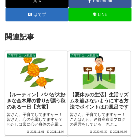
X
Facebook
はてブ
LINE
関連記事
子育て日記・お役立ち
子育て日記・お役立ち
【ルーティン】パパが大好
【夏休みの生活】生活リズ
きな金木犀の香りが漂う秋
ムを崩さないようにする方
のある一日【充電】
法でポイントはお風呂です
皆さん、子育てしてますかー！
皆さん、子育てしてますかー！
皆さん、心の充電してますか？
こんばんわ、迷答座布団ブログ
わたしは常に心と身体の充電を
の運営をしている ざぶ
するようにしています（酒）そ
(@meitou_zabuton)です。わたし
2021.11.01
2021.11.04
2020.07.30
2021.03.07
れぞれ充電の方法が異なると思
は40代でひとり親（シンパパ）