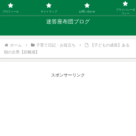
「ひとり親」40代シングルファザーの子育て迷答
プライバシーポ
プロフィール
サイトマップ
お問い合わせ
リシー
迷答座布団ブログ
ホーム
子育て日記・お役立ち
【子どもの成長】ある
朝の次男【距離感】
スポンサーリンク