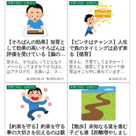
いますが、子育てしている方で
になり、手探り状態のほぼワン
子育て日記・お役立ち
子育て日記・お役立ち
共通している心の充電は、アレ
オペで2人の子育てを行っており
ですね！こんばんわ、迷答座布
ます。※詳しくはプロフィー
団ブログの運営を...
ル...
【そろばんの効果】知育と
【ピンチはチャンス】人生
して効果の高いそろばんは
で負のタイミングは必ず来
評価を受けている【脳の活
る【徳育】
性化】
皆さん、そろばんってどんなイ
皆さん、子育てしてますかー！
メージもってますか？そろばん
皆さん、徳育してますかー？徳
はアナログだ、古臭いよ、スケ
育はそこら中に落ちています。
ートだよね、、、、などなど、
常に目を光らせておきましょ
2020.06.14
2025.06.17
2022.07.12
色々あります。そろばんをやっ
う。こんばんわ、迷答座布団ブ
ている姿自体は確かにちょー地
ログの運営をしている ざぶ
子育て日記・お役立ち
子育て日記・お役立ち
味ですし、黙々しながらパチパ
(@meitou_zabuton)です。わたし
チと鳴ってなんだか洗脳された
は40代でひとり親（シンパ
集団に見えてくる...
パ）...
【約束を守る】約束を守る
【散歩】未知なる道を進む
事の大切さを伝えるのは親
子ども達【距離増やしまし