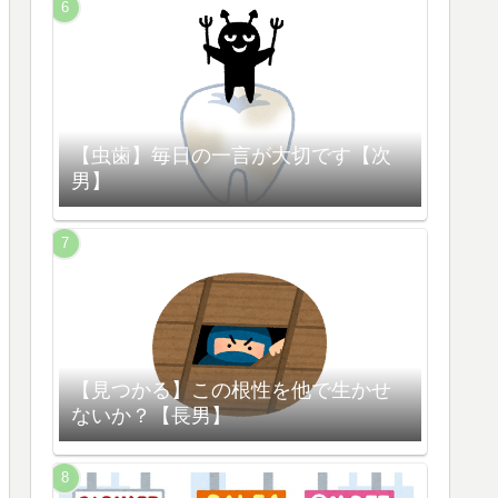
【虫歯】毎日の一言が大切です【次
男】
【見つかる】この根性を他で生かせ
ないか？【長男】