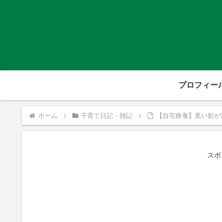
プロフィー
ホーム
子育て日記・雑記
【自宅療養】黒い影が
スポ