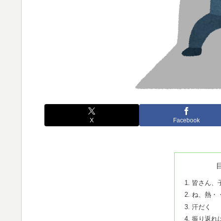
X
Facebook
皆さん、
ね、熱・
汗だく
振り返れ