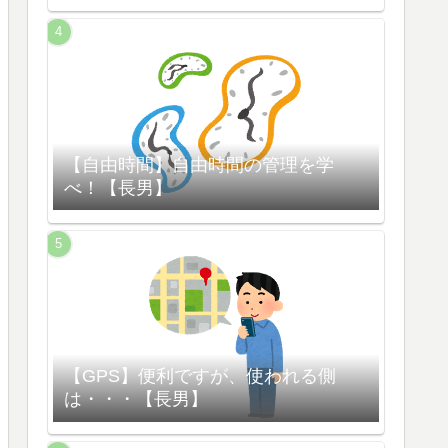
【自由時間】自由時間の管理を学
べ！【長男】
【GPS】便利ですが、使われる側
は・・・【長男】