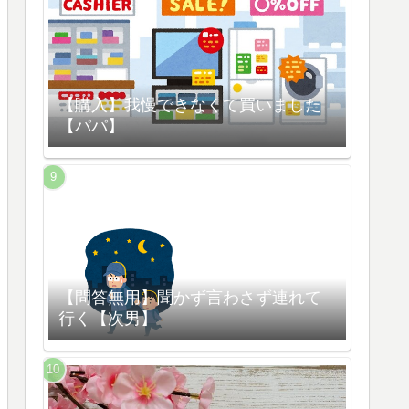
【購入】我慢できなくて買いました
【パパ】
【問答無用】聞かず言わさず連れて
行く【次男】