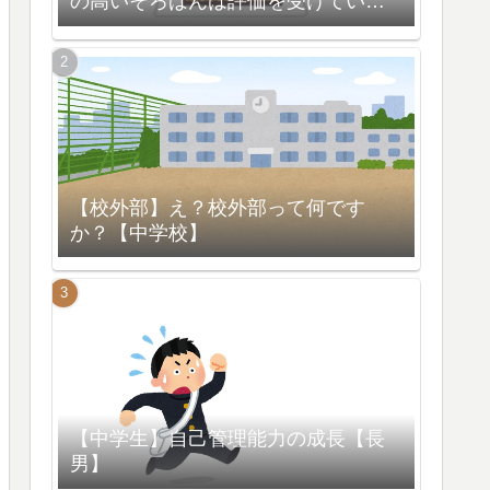
の高いそろばんは評価を受けている
【脳の活性化】
【校外部】え？校外部って何です
か？【中学校】
【中学生】自己管理能力の成長【長
男】