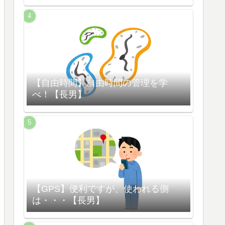
【自由時間】自由時間の管理を学
べ！【長男】
【GPS】便利ですが、使われる側
は・・・【長男】