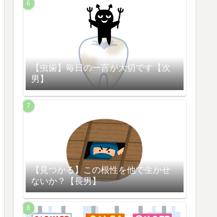
【虫歯】毎日の一言が大切です【次
男】
【見つかる】この根性を他で生かせ
ないか？【長男】