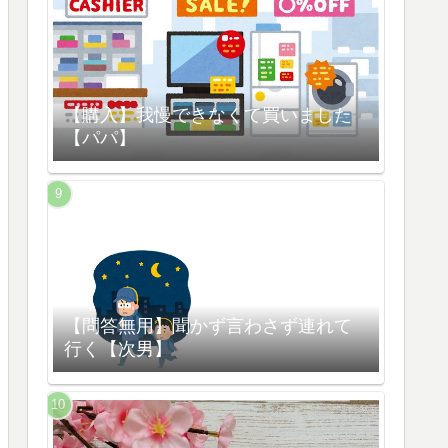
【購入】我慢できなくて買いました
【パパ】
【問答無用】聞かず言わさず連れて
行く【次男】