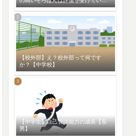
の高いそろばんは評価を受けている
【脳の活性化】
【校外部】え？校外部って何です
か？【中学校】
【中学生】自己管理能力の成長【長
男】