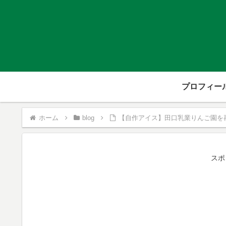
プロフィー
ホーム
blog
【自作アイス】田口乳業りんご園を
スポ