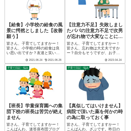
【給食】小学校の給食の風
【注意力不足】失敗しまし
景に愕然としました【改善
たパパの注意力不足で次男
願う】
が忘れ物で大変なことに
【一度ある事は二度ある】
皆さん、子育てしてますかー！
皆さん、子育てしてますかー！
皆さん、小学校の時の給食は良
皆さん、忘れ物は大丈夫ですか
い思い出ですか？友達と笑い合
ー？自分もそうですが、お子さ
ってふざけ合って、わたしは良
んの忘れ物。これは、もう、注
2021.06.24
2021.06.26
2023.04.24
い思い出しかありません。です
意力不足でしかありませんね。
が、コロナ禍の給食の風景をご
こんばんわ、迷答座布団ブログ
子育て日記・悩み
子育て日記・悩み
存じでしょうか？わたしは、愕
の運営をしている ざぶ
然として絶句してしまいまし
(@meitou_zabuton)です。わたし
た。こんばんわ、迷...
は4...
【班長】学童保育園への集
【真似してはいけません】
団下校の班長は苦労が絶え
病院で頂いた薬を何かの時
ません
の為に取っておく事
皆さん、子育てしてますかー！
皆さん、子育てしてますかー！
こんばんわ、迷答座布団ブログ
こんばんわ、ざぶです。昨日の