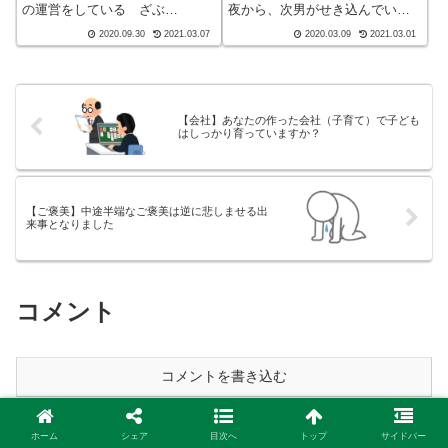
の運営をしている ざぶ
夜から、次男がせき込んでいま
(@meitou_zabuton)です。わたし
す。その為か、なかなか寝付け
2020.09.30
2021.03.07
2020.03.09
2021.03.01
は40代でひとり親（シンパパ）
なかったみたいで、夜中までせ
になり、手探り状態のほぼワン
きが聞こえていました。翌朝の
オペで2人の子育てを行っており
ご飯もそんなに食べていません
ます。※詳しくはプロフィー
でしたが、熱はいつも通りでし
ル...
た。気になりまし...
【会社】あなたの作った会社（子育て）で子ども
はしっかり育っていますか？
【ご褒美】中途半端なご褒美は逆に悲しませる出
来事となりました
コメント
コメントを書き込む
このサイトはスパムを低減するために Akismet を使っています。
ホーム
シェア
目次へ
トップ
サイドバー