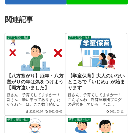
関連記事
子育て日記・悩み
子育て日記・悩み
【八方塞がり】厄年・八方
【学童保育】大人のいない
塞がりの年は気をつけよう
ところで「いじめ」が始ま
【両方違いました】
ります
皆さん、子育てしてますかー！
皆さん、子育てしてますかー！
皆さん、辛い年ってありました
こんばんわ、迷答座布団ブログ
か？わたしは、ここ数年続いて
の運営をしている ざぶ
ます。特に今年はお腹いっぱい
(@meitou_zabuton)です。わたし
2022.09.07
2022.09.09
2021.03.11
になりました。こんばんわ、迷
は40代でひとり親（シンパパ）
答座布団ブログの運営をしてい
になり、手探り状態のほぼワン
子育て日記・悩み
子育て日記・悩み
る ざぶ(@meitou_zabuton)で
オペで2人の子育てを行っており
す。わたしは40代でひとり親...
ます。※詳しくはプロフィー
ル...