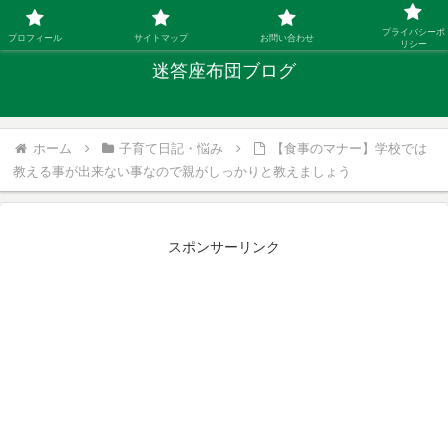
「ひとり親」40代シングルファザーの子育て迷答
プライバシーポ
プロフィール
サイトマップ
お問い合わせ
リシー
迷答座布団ブログ
ホーム
子育て日記・悩み
【食事のマナー】学校では
教える事が出来ない事なので親がしっかりと教えましょう
スポンサーリンク