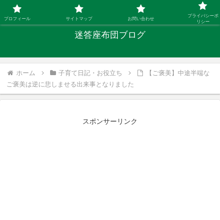
「ひとり親」40代シングルファザーの子育て迷答
プライバシーポ
プロフィール
サイトマップ
お問い合わせ
リシー
迷答座布団ブログ
ホーム
子育て日記・お役立ち
【ご褒美】中途半端な
ご褒美は逆に悲しませる出来事となりました
スポンサーリンク