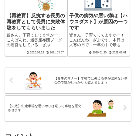
【再教育】反抗する長男の
子供の病気や悪い癖は【ハ
再教育として長男に失敗体
ウスダスト】が原因の一つ
験をしてもらいました
です
皆さん、子育てしてますかー！
皆さん、子育てしてますかー！
こんばんわ、迷答座布団ブログ
こんばんわ、ざぶです。本日は
の運営をしている ざぶ
大寒の日で、一年の中で最も寒
(@meitou_zabuton)です。わたし
い時期とされていました。しか
2020.09.22
2021.03.07
2020.01.20
2021.03.01
は40代でひとり親（シンパパ）
し、最近ではない以上に寒さを
になり、手探り状態のほぼワン
感じない日だったと思います。
オペで2人の子育てを行っており
保育園から帰ってきた子供たち
ます。※詳しくはプロフィー
は、ジャンバーと保育園の制服
ル...
を脱いでリビング...
【食事のマナー】学校では教える事が出来ない事
なので親がしっかりと教えましょう
【失敗】中途半端な思いやりは返って事態を悪化
させます