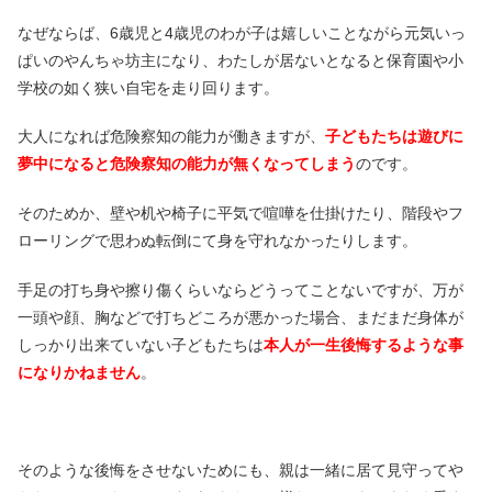
なぜならば、6歳児と4歳児のわが子は嬉しいことながら元気いっ
ぱいのやんちゃ坊主になり、わたしが居ないとなると保育園や小
学校の如く狭い自宅を走り回ります。
大人になれば危険察知の能力が働きますが、
子どもたちは遊びに
夢中になると危険察知の能力が無くなってしまう
のです。
そのためか、壁や机や椅子に平気で喧嘩を仕掛けたり、階段やフ
ローリングで思わぬ転倒にて身を守れなかったりします。
手足の打ち身や擦り傷くらいならどうってことないですが、万が
一頭や顔、胸などで打ちどころが悪かった場合、まだまだ身体が
しっかり出来ていない子どもたちは
本人が一生後悔するような事
になりかねません
。
そのような後悔をさせないためにも、親は一緒に居て見守ってや