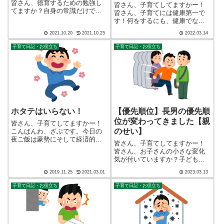
報】
皆さん、徳育するための勉強し
皆さん、子育てしてますかー！
てますか？自身の常識だけでは
皆さん、子育てには健康第一で
補えない徳育です。子どもに少
す！何をするにも、健康でなか
しでも多くの徳育をするには、
ったら・・・。あーたーらーし
2021.10.20
2021.10.25
2022.03.14
先ず自分が勉強しなければいけ
ぃ あーさがきたっ♪こんばん
ません。こんばんわ、迷答座布
わ、迷答座布団ブログの運営を
子育て日記・お役立ち
子育て日記・お役立ち
団ブログの運営をしている ざ
している ざぶ
ぶ(@meito...
(@meitou_zabuton)です。わたし
は40代でひ...
ホタテはいらない！
【優先順位】長男の優先順
位が変わってきました【親
皆さん、子育てしてますかー！
のせい】
こんばんわ、ざぶです。今日の
夜ご飯は豪勢にそして経済的に
皆さん、子育てしてますかー！
鍋をしました。最近めっきり寒
皆さん、お子さんの小さな変化
くなり身体が冷えやすくなって
気が付いていますか？子どもと
きました。ですので、ご飯で温
しっかりと向き合っていれば、
まろうと母が鍋の準備をしてく
2019.11.25
2021.03.01
2023.03.13
小さな変化は気が付きますよ
れました。白菜・エノキ・キノ
ね。悪い方向へ行こうとするの
子育て日記・お役立ち
子育て日記・お役立ち
コ・長ねぎ・水菜...
であれば、早めに対応しなけれ
ばいけません。こんばんわ、迷
答座布団ブログの運...