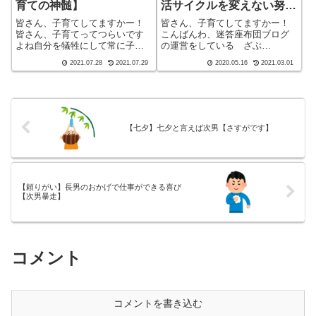
育ての神髄】
活サイクルを変えない努力
が必要
皆さん、子育てしてますかー！
皆さん、子育てしてますかー！
皆さん、子育てってつらいです
こんばんわ、迷答座布団ブログ
よね自分を犠牲にして常に子供
の運営をしている ざぶ
に寄り添わなければいけません
(@meitou_zabuton)です。わたし
2021.07.28
2021.07.29
2020.05.16
2021.03.01
子供の将来を考えると親である
は40代でひとり親（シンパパ）
自分は何が正しいのか何が間違
になり、手探り状態のほぼワン
っているのか悩みが付きません
オペで2人の子育てを行っており
こんばんわ、迷答座布団ブログ
ます。※詳しくはプロフィー
の運営をしている...
ル...
【七夕】七夕と言えば次男【さすがです】
【頼りがい】長男のおかげで仕事ができる喜び
【次男暴走】
コメント
コメントを書き込む