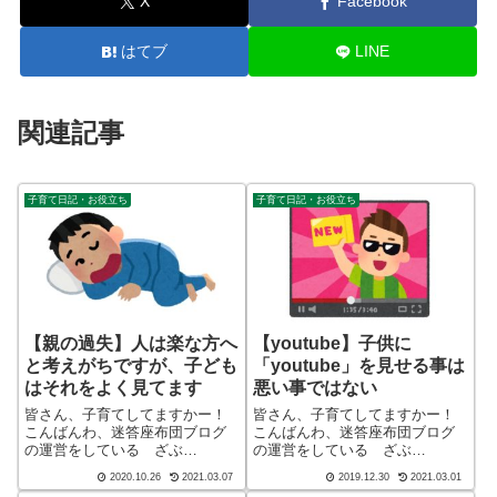
X
Facebook
はてブ
LINE
関連記事
子育て日記・お役立ち
子育て日記・お役立ち
【親の過失】人は楽な方へ
【youtube】子供に
と考えがちですが、子ども
「youtube」を見せる事は
はそれをよく見てます
悪い事ではない
皆さん、子育てしてますかー！
皆さん、子育てしてますかー！
こんばんわ、迷答座布団ブログ
こんばんわ、迷答座布団ブログ
の運営をしている ざぶ
の運営をしている ざぶ
(@meitou_zabuton)です。わたし
(@meitou_zabuton)です。わたし
2020.10.26
2021.03.07
2019.12.30
2021.03.01
は40代でひとり親（シンパパ）
は40代でひとり親（シンパパ）