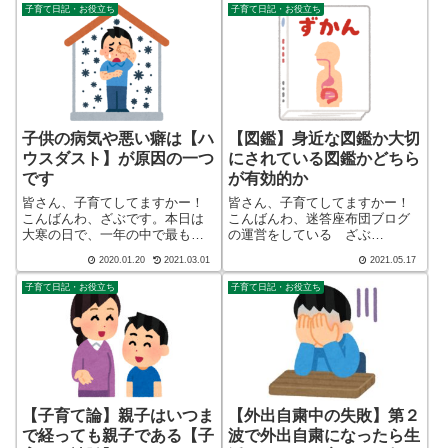
になり、手探り状態のほぼワン
になり、手探り状態のほぼワン
子育て日記・お役立ち
子育て日記・お役立ち
オペで2人の子育てを行っており
オペで2人の子育てを行っており
ます。※詳しくはプロフィー
ます。※詳しくはプロフィー
ル...
ル...
子供の病気や悪い癖は【ハ
【図鑑】身近な図鑑か大切
ウスダスト】が原因の一つ
にされている図鑑かどちら
です
が有効的か
皆さん、子育てしてますかー！
皆さん、子育てしてますかー！
こんばんわ、ざぶです。本日は
こんばんわ、迷答座布団ブログ
大寒の日で、一年の中で最も寒
の運営をしている ざぶ
い時期とされていました。しか
(@meitou_zabuton)です。わたし
2020.01.20
2021.03.01
2021.05.17
し、最近ではない以上に寒さを
は40代でひとり親（シンパパ）
感じない日だったと思います。
になり、手探り状態のほぼワン
子育て日記・お役立ち
子育て日記・お役立ち
保育園から帰ってきた子供たち
オペで2人の子育てを行っており
は、ジャンバーと保育園の制服
ます。※詳しくはプロフィー
を脱いでリビング...
ル...
【子育て論】親子はいつま
【外出自粛中の失敗】第２
で経っても親子である【子
波で外出自粛になったら生