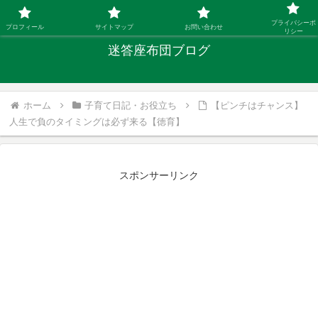
「ひとり親」40代シングルファザーの子育て迷答
プライバシーポ
プロフィール
サイトマップ
お問い合わせ
リシー
迷答座布団ブログ
ホーム
子育て日記・お役立ち
【ピンチはチャンス】
人生で負のタイミングは必ず来る【徳育】
スポンサーリンク