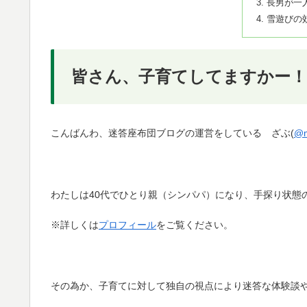
長男が一
雪遊びの
皆さん、子育てしてますかー！
こんばんわ、迷答座布団ブログの運営をしている ざぶ(
@m
わたしは40代でひとり親（シンパパ）になり、手探り状態
※詳しくは
プロフィール
をご覧ください。
その為か、子育てに対して独自の視点により迷答な体験談