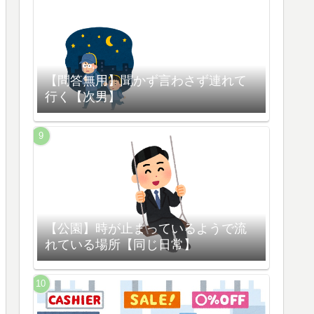
【問答無用】聞かず言わさず連れて
行く【次男】
【公園】時が止まっているようで流
れている場所【同じ日常】