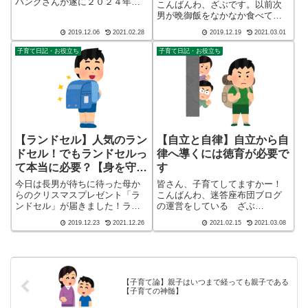
バンクさんが遂に２０２４年１
こんばんわ、ざぶです。以前次
月下旬に３Ｇサービス終了の案
男が晩御飯をなかなか食べてく
内を出されましたね。ドコモは
れなかった事がありましたが、
2019.12.06
2021.02.28
2019.12.19
2021.03.01
２０２６年３月末でＡＵが２０
色々対策をした結果、モリモリ
２２年３月末で３Ｇサービス終
食べてくれるようになったと思
子育て日記・お役立ち
子育て日記・お役立ち
了の案内があります。３Ｇが終
っていたのですが、、、。です
了するとどうなる...
が、今度は3歳児らしく遊びたい
ために、お腹痛...
【ランドセル】人気のラン
【自立と自律】自立から自
ドセル！でもランドセルっ
律へ導くには徳育が必要で
て本当に必要？【身を守る
す
道具】
今日は長男が待ちに待った母か
皆さん、子育てしてますかー！
らのクリスマスプレゼント「ラ
こんばんわ、迷答座布団ブログ
ンドセル」が届きました！ラン
の運営をしている ざぶ
ドセルを担がせると「あぁ、や
(@meitou_zabuton)です。わたし
2019.12.23
2021.12.26
2021.02.15
2021.03.08
っぱり小学生になるんだなぁ」
は40代でひとり親（シンパパ）
って実感が沸いて来ました。ち
になり、手探り状態のほぼワン
なみに次男にも担がせた
オペで2人の子育てを行っており
ら・・・期待通りにコケてくれ
ます。※詳しくはプロフィー
ました。しかし、なぜ今...
ル...
【子育て論】親子はいつまで経っても親子である
【子育ての神髄】