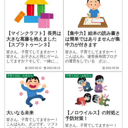
【マインクラフト】長男は
【集中力】絵本の読み書き
大きな葛藤を抱えました
は簡単ではありませんが集
【スプラトゥーン３】
中力が付きます
皆さん、子育てしてますかー！
皆さん、子育てしてますかー！
皆さん、お子さんと同じゲーム
こんばんわ、迷答座布団ブログ
してますか？そして、一緒に遊
の運営をしている ざぶ
んでいますか？したことが無い
(@meitou_zabuton)です。わたし
2022.09.12
2022.09.13
2021.05.04
方は、やってみてください、目
は40代でひとり親（シンパパ）
を光らせた子どもと確実に会話
になり、手探り状態のほぼワン
子育て日記・お役立ち
子育て日記・お役立ち
増えますよ。こんばんわ、迷答
オペで2人の子育てを行っており
座布団ブログの運営をしてい
ます。※詳しくはプロフィー
る ざぶ(@mei...
ル...
大いなる未来
【ノロウイルス】の対処と
予防対策！
皆さん、子育てしてますかー！
こんばんわ、ざぶです。ソフト
皆さん、子育てしてますかー！