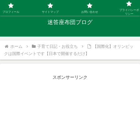
「ひとり親」40代シングルファザーの子育て迷答
プライバシーポ
プロフィール
サイトマップ
お問い合わせ
リシー
迷答座布団ブログ
ホーム
子育て日記・お役立ち
【国際化】オリンピッ
クは国際イベントです【日本で開催するだけ】
スポンサーリンク