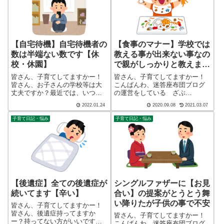
ル...
は40代でひと...
【自宅待機】自宅待機者の
【食事のマナー】学校では
数は半端ない数です【休
教える事が出来ない事なの
校・休園】
で親がしっかりと教えまし
ょう
皆さん、子育てしてますかー！
皆さん、子育てしてますかー！
皆さん、お子さんの学校等は大
こんばんわ、迷答座布団ブログ
丈夫ですか？最近では、いつ感
の運営をしている ざぶ
染してもおかしくないと言われ
(@meitou_zabuton)です。わたし
2022.01.24
2020.09.08
2021.03.07
がちですがそもそも、自宅待機
は40代でひとり親（シンパパ）
した時の家庭への被害の方が甚
になり、手探り状態のほぼワン
子育て日記・悩み
子育て日記・悩み
大です。こんばんわ、迷答座布
オペで2人の子育てを行っており
団ブログの運営をしている ざ
ます。※詳しくはプロフィー
ぶ(@meito...
ル...
【後遺症】全ての後遺症が
シングルファザーに【お見
続いてます【辛い】
合い】の提案がとうとう舞
い降りたが子供の事で不安
皆さん、子育てしてますかー！
皆さん、後遺症持ってますか
皆さん、子育てしてますかー！
ー？持ってない方がいいですよ
こんばんわ、迷答座布団ブログ