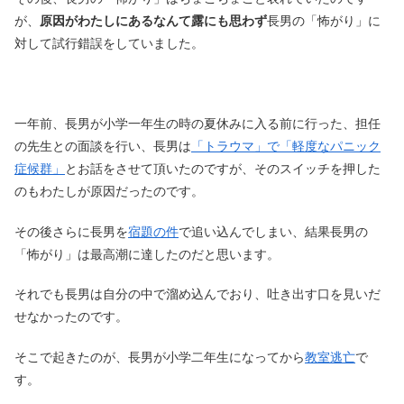
が、
原因がわたしにあるなんて露にも思わず
長男の「怖がり」に
対して試行錯誤をしていました。
一年前、長男が小学一年生の時の夏休みに入る前に行った、担任
の先生との面談を行い、長男は
「トラウマ」で「軽度なパニック
症候群」
とお話をさせて頂いたのですが、そのスイッチを押した
のもわたしが原因だったのです。
その後さらに長男を
宿題の件
で追い込んでしまい、結果長男の
「怖がり」は最高潮に達したのだと思います。
それでも長男は自分の中で溜め込んでおり、吐き出す口を見いだ
せなかったのです。
そこで起きたのが、長男が小学二年生になってから
教室逃亡
で
す。