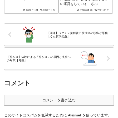
ー！持って数ほど、強力な連係
の運営をしている ざぶ
プレーを受けますこんばんわ、
(@meitou_zabuton)です。わたし
2022.11.01
2022.11.04
2020.04.29
2021.03.01
迷答座布団ブログの運営をして
は40代でひとり親（シンパパ）
いる ざぶ(@meitou_zabuton)で
になり、手探り状態のほぼワン
す。わたしは40代でひとり親...
オペで2人の子育てを行っており
ます。※詳しくはプロフィー
ル...
【頭痛】ワクチン接種後に後遺症の頭痛が悪化
【くも膜下出血】
【怖がり】体験による「怖がり」の原因と克服へ
の対策【考察】
コメント
コメントを書き込む
このサイトはスパムを低減するために Akismet を使っています。