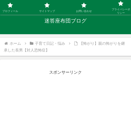
「ひとり親」40代シングルファザーの子育て迷答
プライバシーポ
プロフィール
サイトマップ
お問い合わせ
リシー
迷答座布団ブログ
ホーム
子育て日記・悩み
【怖がり】親の怖がりを継
承した長男【対人恐怖症】
スポンサーリンク