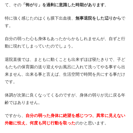
て、その
「怖がり」を過剰に意識した時期があります
。
特に強く感じたのはくも膜下出血後、
無事退院をした辺りから
で
す。
自分の弱った心も身体もあったからかもしれませんが、自ずと行
動に現れてしまっていたのでしょう。
退院直後では、まともに動くことも出来ずほぼ寝たきりで、子ど
もたちの保育園の送り迎えやお風呂に入れて洗ってやる事すら出
来ません、出来る事と言えば、生活空間で時間を共にする事だけ
です。
体調が次第に良くなってくるのですが、身体の弱りが元に戻る年
齢ではありません。
ですから、
自分の弱った身体に絶望を感じつつ、異常に見えない
外敵に怯え、何度も同じ行動を取った
のかと思います。