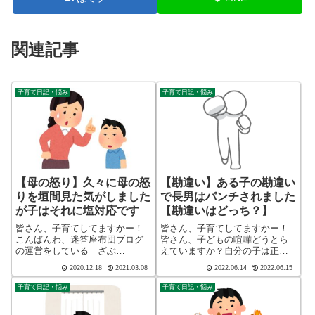
関連記事
子育て日記・悩み
子育て日記・悩み
【母の怒り】久々に母の怒
【勘違い】ある子の勘違い
りを垣間見た気がしました
で長男はパンチされました
が子はそれに塩対応です
【勘違いはどっち？】
皆さん、子育てしてますかー！
皆さん、子育てしてますかー！
こんばんわ、迷答座布団ブログ
皆さん、子どもの喧嘩どうとら
の運営をしている ざぶ
えていますか？自分の子は正し
(@meitou_zabuton)です。わたし
い、相手の子が悪いこんな風に
2020.12.18
2021.03.08
2022.06.14
2022.06.15
は40代でひとり親（シンパパ）
取っていませんか？こんばん
になり、手探り状態のほぼワン
わ、迷答座布団ブログの運営を
子育て日記・悩み
子育て日記・悩み
オペで2人の子育てを行っており
している ざぶ
ます。※詳しくはプロフィー
(@meitou_zabuton)です。わたし