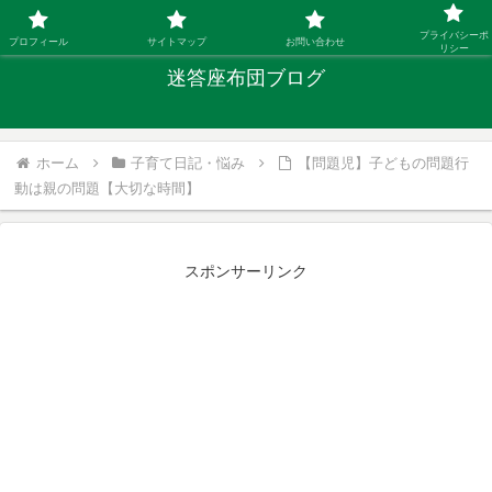
「ひとり親」40代シングルファザーの子育て迷答
プライバシーポ
プロフィール
サイトマップ
お問い合わせ
リシー
迷答座布団ブログ
ホーム
子育て日記・悩み
【問題児】子どもの問題行
動は親の問題【大切な時間】
スポンサーリンク