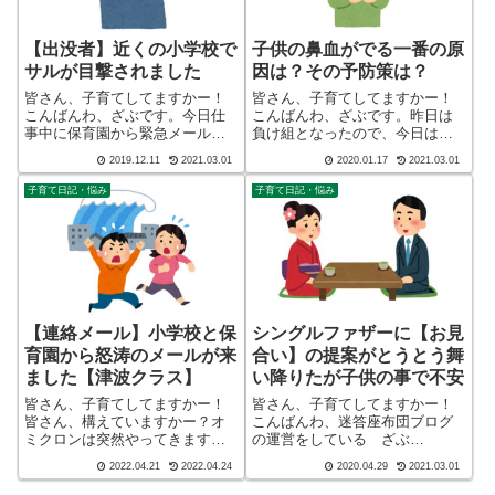
【出没者】近くの小学校で
子供の鼻血がでる一番の原
サルが目撃されました
因は？その予防策は？
皆さん、子育てしてますかー！
皆さん、子育てしてますかー！
こんばんわ、ざぶです。今日仕
こんばんわ、ざぶです。昨日は
事中に保育園から緊急メールが
負け組となったので、今日は勝
届きました。内容は「近くの小
ち組になろうと、本日もこっそ
2019.12.11
2021.03.01
2020.01.17
2021.03.01
学校で猿が目撃されましたの
りと帰宅してみました。しか
で、気をつけてください」で
し、甘くはありません。車の音
子育て日記・悩み
子育て日記・悩み
す。私の家と実家の間くらいに
で気が付いた次男はすでに玄関
その小学校があります。また保
に来ていて次男パパ、ただいま
育園から家に帰ってく...
ーいつものお迎えを...
【連絡メール】小学校と保
シングルファザーに【お見
育園から怒涛のメールが来
合い】の提案がとうとう舞
ました【津波クラス】
い降りたが子供の事で不安
皆さん、子育てしてますかー！
皆さん、子育てしてますかー！
皆さん、構えていますかー？オ
こんばんわ、迷答座布団ブログ
ミクロンは突然やってきます。
の運営をしている ざぶ
ラブストーリーならいいのに
(@meitou_zabuton)です。わたし
2022.04.21
2022.04.24
2020.04.29
2021.03.01
ね。こんばんわ、迷答座布団ブ
は40代でひとり親（シンパパ）
ログの運営をしている ざぶ
になり、手探り状態のほぼワン