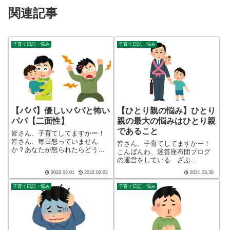
関連記事
子育て日記・悩み
子育て日記・悩み
【パパ】優しいパパと怖い
【ひとり親の悩み】ひとり
パパ【二面性】
親の最大の悩みはひとり親
であること
皆さん、子育てしてますかー！
皆さん、毎日怒っていません
皆さん、子育てしてますかー！
か？あなたが怒られたらどう思
こんばんわ、迷答座布団ブログ
いますか？子供とて立派な人間
の運営をしている ざぶ
です。毎日怒られていたら、そ
(@meitou_zabuton)です。わたし
2022.02.01
2022.02.02
2021.03.30
の心はどうなるでしょうか。こ
は40代でひとり親（シンパパ）
んばんわ、迷答座布団ブログの
になり、手探り状態のほぼワン
子育て日記・悩み
子育て日記・悩み
運営をしている ざぶ
オペで2人の子育てを行っており
(@meitou_zabu...
ます。※詳しくはプロフィー
ル...