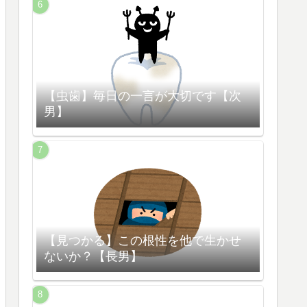
【虫歯】毎日の一言が大切です【次
男】
【見つかる】この根性を他で生かせ
ないか？【長男】