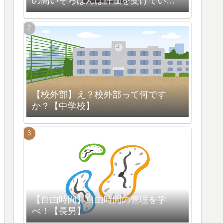
の高いそろばんは評価を受けている
【脳の活性化】
【校外部】え？校外部って何です
か？【中学校】
【自由時間】自由時間の管理を学
べ！【長男】