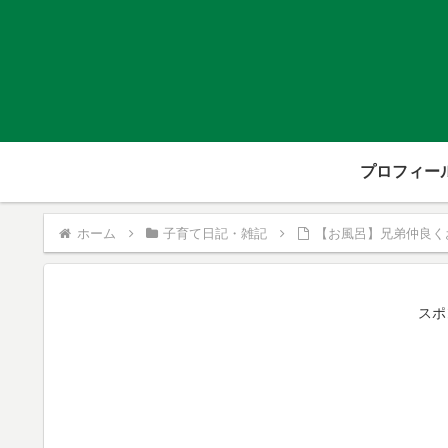
プロフィー
ホーム
子育て日記・雑記
【お風呂】兄弟仲良く
スポ