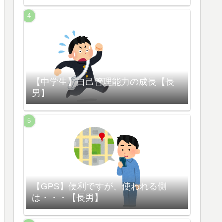
【中学生】自己管理能力の成長【長
男】
【GPS】便利ですが、使われる側
は・・・【長男】