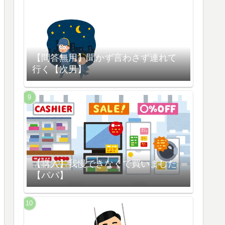
【問答無用】聞かず言わさず連れて
行く【次男】
【購入】我慢できなくて買いました
【パパ】