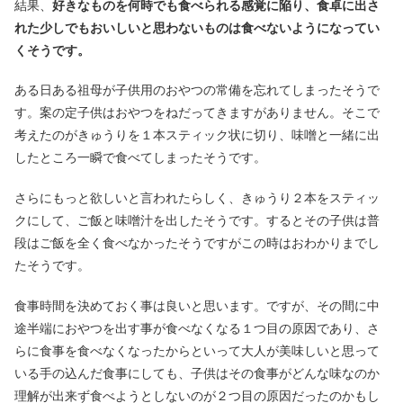
結果、
好きなものを何時でも食べられる感覚に陥り、食卓に出さ
れた少しでもおいしいと思わないものは食べないようになってい
くそうです。
ある日ある祖母が子供用のおやつの常備を忘れてしまったそうで
す。案の定子供はおやつをねだってきますがありません。そこで
考えたのがきゅうりを１本スティック状に切り、味噌と一緒に出
したところ一瞬で食べてしまったそうです。
さらにもっと欲しいと言われたらしく、きゅうり２本をスティッ
クにして、ご飯と味噌汁を出したそうです。するとその子供は普
段はご飯を全く食べなかったそうですがこの時はおわかりまでし
たそうです。
食事時間を決めておく事は良いと思います。ですが、その間に中
途半端におやつを出す事が食べなくなる１つ目の原因であり、さ
らに食事を食べなくなったからといって大人が美味しいと思って
いる手の込んだ食事にしても、子供はその食事がどんな味なのか
理解が出来ず食べようとしないのが２つ目の原因だったのかもし