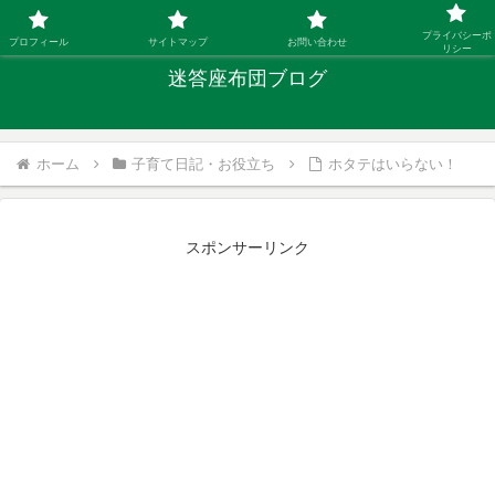
「ひとり親」40代シングルファザーの子育て迷答
プライバシーポ
プロフィール
サイトマップ
お問い合わせ
リシー
迷答座布団ブログ
ホーム
子育て日記・お役立ち
ホタテはいらない！
スポンサーリンク