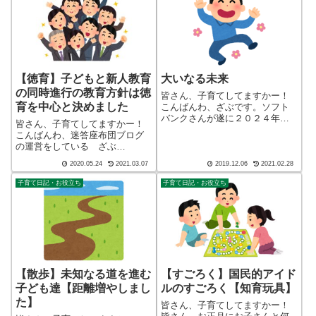
【徳育】子どもと新人教育
大いなる未来
の同時進行の教育方針は徳
皆さん、子育てしてますかー！
育を中心と決めました
こんばんわ、ざぶです。ソフト
バンクさんが遂に２０２４年１
皆さん、子育てしてますかー！
月下旬に３Ｇサービス終了の案
こんばんわ、迷答座布団ブログ
内を出されましたね。ドコモは
の運営をしている ざぶ
２０２６年３月末でＡＵが２０
(@meitou_zabuton)です。わたし
２２年３月末で３Ｇサービス終
2020.05.24
2021.03.07
2019.12.06
2021.02.28
は40代でひとり親（シンパパ）
了の案内があります。３Ｇが終
になり、手探り状態のほぼワン
子育て日記・お役立ち
子育て日記・お役立ち
了するとどうなる...
オペで2人の子育てを行っており
ます。※詳しくはプロフィー
ル...
【散歩】未知なる道を進む
【すごろく】国民的アイド
子ども達【距離増やしまし
ルのすごろく【知育玩具】
た】
皆さん、子育てしてますかー！