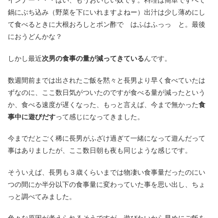
インナー・・・はい、もうおいしい奴です。料理は簡単ですべて
鍋にぶち込み（野菜を下にいれますよねー）出汁は少し薄めにし
て食べるときに大根おろしとポン酢で はふはふっっ と。最後
におうどんかな？
しかし最近
次男の食事の量が減ってきている
んです。
数週間前までは出されたご飯を黙々と長男より早く食べていたは
ずなのに、ここ数日気がついたのですが食べる量が減ったという
か、食べる速度が遅くなった、もっと言えば、今まで無かった
食
事中に遊びだす
って感じになってきました。
今までだとごく稀に長男がふざけ過ぎて一緒になって遊んだって
事はありましたが、ここ数日朝も夜も同じような感じです。
そういえば、長男も３歳くらいまでは物凄い食事量だったのにい
つの間にか半分以下の食事量に変わっていた事を思い出し、ちょ
っと調べてみました。