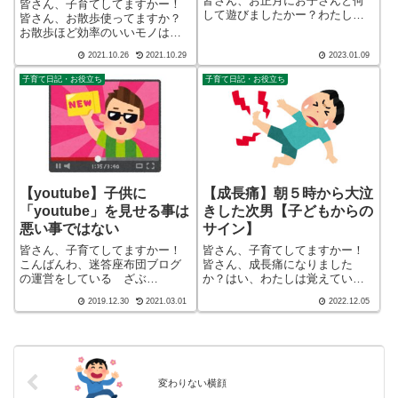
皆さん、お正月にお子さんと何
皆さん、子育てしてますかー！
して遊びましたかー？わたし
皆さん、お散歩使ってますか？
は、頭痛の為、ベットと共に年
お散歩ほど効率のいいモノはあ
を越しました（涙）お正月の定
りません。お子さんが体力余っ
2021.10.26
2021.10.29
2023.01.09
番の遊びってなにかあります
て仕方ないという方は、ぜひ散
か？こんばんわ、迷答座布団ブ
歩で体力を奪いましょう。こん
子育て日記・お役立ち
子育て日記・お役立ち
ログの運営をしている ざぶ
ばんわ、迷答座布団ブログの運
(@meitou_za...
営をしている ざぶ
(@meitou_zabu...
【youtube】子供に
【成長痛】朝５時から大泣
「youtube」を見せる事は
きした次男【子どもからの
悪い事ではない
サイン】
皆さん、子育てしてますかー！
皆さん、子育てしてますかー！
こんばんわ、迷答座布団ブログ
皆さん、成長痛になりました
の運営をしている ざぶ
か？はい、わたしは覚えていま
(@meitou_zabuton)です。わたし
せん。成長痛は「骨が成長す
2019.12.30
2021.03.01
2022.12.05
は40代でひとり親（シンパパ）
る」わけではないようです。こ
になり、手探り状態のほぼワン
んばんわ、迷答座布団ブログの
オペで2人の子育てを行っており
運営をしている ざぶ
ます。※詳しくはプロフィー
(@meitou_zabuton)です。わたし
ル...
は40代で...
変わりない横顔