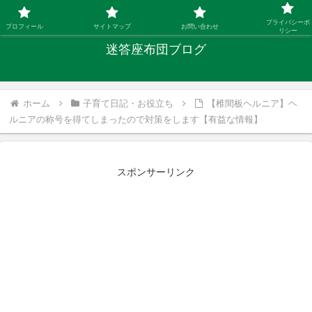
「ひとり親」40代シングルファザーの子育て迷答
プライバシーポ
プロフィール
サイトマップ
お問い合わせ
リシー
迷答座布団ブログ
ホーム
子育て日記・お役立ち
【椎間板ヘルニア】ヘ
ルニアの称号を得てしまったので対策をします【有益な情報】
スポンサーリンク