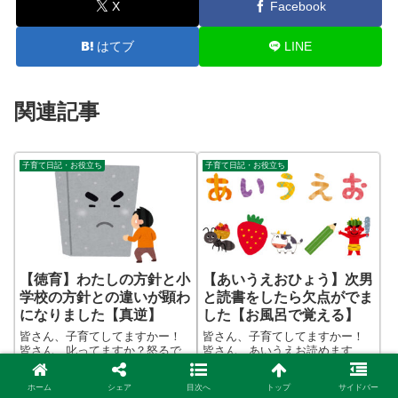
X
Facebook
はてブ
LINE
関連記事
子育て日記・お役立ち
子育て日記・お役立ち
【徳育】わたしの方針と小
【あいうえおひょう】次男
学校の方針との違いが顕わ
と読書をしたら欠点がでま
になりました【真逆】
した【お風呂で覚える】
皆さん、子育てしてますかー！
皆さん、子育てしてますかー！
皆さん、叱ってますか？怒るで
皆さん、あいうえお読めます
はなく、叱るですよ。自分を律
か？あたりまえですよねー！で
するには叱るは必要ですよね。
も、子どもは当たり前じゃない
2021.11.24
2021.11.29
2022.01.25
2022.01.26
ホーム
シェア
目次へ
トップ
サイドバー
こんばんわ、迷答座布団ブログ
ときもあります。こんばんわ、