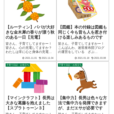
【ルーティン】パパが大好
【図鑑】本の付録は図鑑も
きな金木犀の香りが漂う秋
同じく今も昔も人を惹き付
のある一日【充電】
ける楽しみあるものです
皆さん、子育てしてますかー！
皆さん、子育てしてますかー！
皆さん、心の充電してますか？
こんばんわ、迷答座布団ブログ
わたしは常に心と身体の充電を
の運営をしている ざぶ
するようにしています（酒）そ
(@meitou_zabuton)です。わたし
2021.11.01
2021.11.04
2021.01.18
2021.03.08
れぞれ充電の方法が異なると思
は40代でひとり親（シンパパ）
いますが、子育てしている方で
になり、手探り状態のほぼワン
子育て日記・お役立ち
子育て日記・お役立ち
共通している心の充電は、アレ
オペで2人の子育てを行っており
ですね！こんばんわ、迷答座布
ます。※詳しくはプロフィー
団ブログの運営を...
ル...
【マインクラフト】長男は
【集中力】長男は色々な方
大きな葛藤を抱えました
法で集中力を発揮できます
【スプラトゥーン３】
が、まだエサが必要です