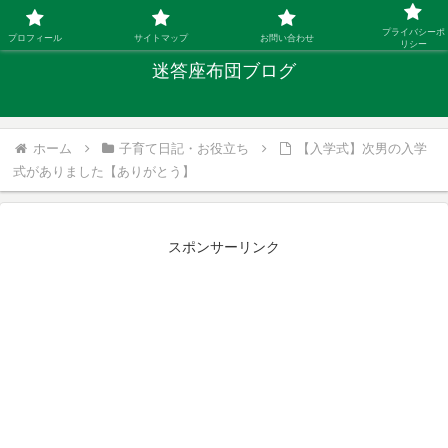
「ひとり親」40代シングルファザーの子育て迷答
プライバシーポ
プロフィール
サイトマップ
お問い合わせ
リシー
迷答座布団ブログ
ホーム
子育て日記・お役立ち
【入学式】次男の入学
式がありました【ありがとう】
スポンサーリンク