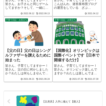
皆さん、子育てしてますかー！
皆さん、子育てしてますかー！
皆さん、お子さんと同じゲーム
こんばんわ、迷答座布団ブログ
してますか？そして、一緒に遊
の運営をしている ざぶ
んでいますか？したことが無い
(@meitou_zabuton)です。わたし
2022.09.12
2022.09.13
2021.04.12
方は、やってみてください、目
は40代でひとり親（シンパパ）
を光らせた子どもと確実に会話
になり、手探り状態のほぼワン
子育て日記・お役立ち
子育て日記・お役立ち
増えますよ。こんばんわ、迷答
オペで2人の子育てを行っており
座布団ブログの運営をしてい
ます。※詳しくはプロフィー
る ざぶ(@mei...
ル...
【父の日】父の日はシング
【国際化】オリンピックは
ルファザーを讃えるために
国際イベントです【日本で
始まった
開催するだけ】
皆さん、子育てしてますかー！
皆さん、子育てしてますかー！
皆さん、父の日に何かしました
皆さん、オリンピック楽しんで
か？わたしは何もしませんでし
ますか？わたしは楽しんでます
た（笑）そんなわたしの子ども
(笑)さらに、夏の風物詩甲子園も
2021.06.21
2021.06.24
2021.07.29
2021.07.30
達も父の日をすっかり忘れてい
始まりますね！イベント目白押
たようです。こんばんわ、迷答
しで、テレビから離れられませ
座布団ブログの運営をしてい
ん！こんばんわ、迷答座布団ブ
る ざぶ(@meitou_zabuton)で
ログの運営をしている ざぶ
す...
(@meito...
【文房具】入学に備えて【購入】