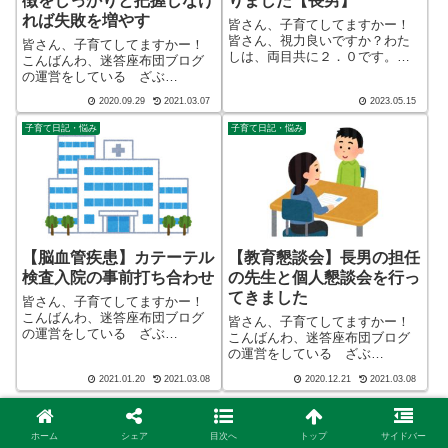
徴をしっかりと把握しなけ
りました【長男】
れば失敗を増やす
皆さん、子育てしてますかー！
皆さん、視力良いですか？わた
皆さん、子育てしてますかー！
しは、両目共に２．０です。し
こんばんわ、迷答座布団ブログ
かし、今回長男が近視と診断さ
の運営をしている ざぶ
れました。こんばんわ、迷答座
(@meitou_zabuton)です。わたし
2020.09.29
2021.03.07
2023.05.15
布団ブログの運営をしている
は40代でひとり親（シンパパ）
ざぶ(@meitou_zabuton)です。わ
になり、手探り状態のほぼワン
子育て日記・悩み
子育て日記・悩み
たしは40代でひとり親（シ...
オペで2人の子育てを行っており
ます。※詳しくはプロフィー
ル...
【脳血管疾患】カテーテル
【教育懇談会】長男の担任
検査入院の事前打ち合わせ
の先生と個人懇談会を行っ
てきました
皆さん、子育てしてますかー！
こんばんわ、迷答座布団ブログ
皆さん、子育てしてますかー！
の運営をしている ざぶ
こんばんわ、迷答座布団ブログ
(@meitou_zabuton)です。わたし
の運営をしている ざぶ
は40代でひとり親（シンパパ）
(@meitou_zabuton)です。わたし
2021.01.20
2021.03.08
2020.12.21
2021.03.08
になり、手探り状態のほぼワン
は40代でひとり親（シンパパ）
オペで2人の子育てを行っており
になり、手探り状態のほぼワン
ます。※詳しくはプロフィー
オペで2人の子育てを行っており
ル...
ます。※詳しくはプロフィー
ホーム
シェア
目次へ
トップ
サイドバー