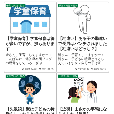
子育て日記・悩み
子育て日記・悩み
【学童保育】学童保育は得
【勘違い】ある子の勘違い
が多いですが、損もありま
で長男はパンチされました
す
【勘違いはどっち？】
皆さん、子育てしてますかー！
皆さん、子育てしてますかー！
こんばんわ、迷答座布団ブログ
皆さん、子どもの喧嘩どうとら
の運営をしている ざぶ
えていますか？自分の子は正し
(@meitou_zabuton)です。わたし
い、相手の子が悪いこんな風に
2021.04.01
2021.04.05
2022.06.14
2022.06.15
は40代でひとり親（シンパパ）
取っていませんか？こんばん
になり、手探り状態のほぼワン
わ、迷答座布団ブログの運営を
子育て日記・悩み
子育て日記・悩み
オペで2人の子育てを行っており
している ざぶ
ます。※詳しくはプロフィー
(@meitou_zabuton)です。わたし
ル...
は40代でひと...
【失敗談】親は子どもの特
【近視】まさかの事態にな