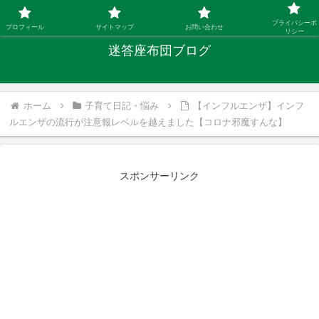
「ひとり親」40代シングルファザーの子育て迷答
プライバシーポ
プロフィール
サイトマップ
お問い合わせ
リシー
迷答座布団ブログ
ホーム
子育て日記・悩み
【インフルエンザ】インフ
ルエンザの流行が注意報レベルを越えました【コロナ邪魔すんな】
スポンサーリンク